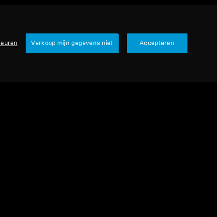
keuren
Verkoop mijn gegevens niet
Accepteren
urbished
ess-koptelefoons
ENTUM Wireless