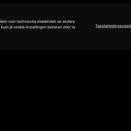
gieën voor technische doeleinden en andere
Toestemmingsvoor
 kunt je cookie-instellingen beheren door te
Ref
Refurbished
Wirel
ACC
Draadloze koptelefoons
MOMENTUM 4 Wireless