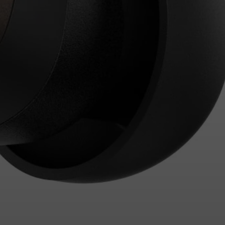
Inloggen vereist
Meld u aan bij uw account om producten aan uw verlanglijst
toe te voegen en uw eerder opgeslagen artikelen te bekijken.
Login