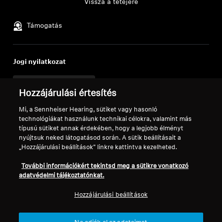
Vissza a tetejére
Támogatás
Jogi nyilatkozat
Elállás a szerződéstől
Hozzájárulási értesítés
Globális adatvédelmi szabályzat
Mi, a Sennheiser Hearing, sütiket vagy hasonló
Általános szerződési feltételek az
technológiákat használunk technikai célokra, valamint más
online fogyasztói értékesítésre
típusú sütiket annak érdekében, hogy a legjobb élményt
Koordinált sebezhetőség-
nyújtsuk neked látogatásod során. A sütik beállításait a
„Hozzájárulási beállítások" linkre kattintva kezelheted.
közzétételi szabályzat
Vállalatunk
További információkért tekintsd meg a sütikre vonatkozó
Rólunk
adatvédelmi tájékoztatónkat.
Karrier a Sonovánál
Hozzájárulási beállítások
Sajtókapcsolatok
Hírek