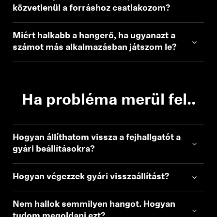
közvetlenül a forráshoz csatlakozom?
Bejelentkezés szükséges
Miért halkabb a hangerő, ha ugyanazt a
számot más alkalmazásban játszom le?
Jelentkezz be fiókodba, hogy termékeket adj a
kívánságlistádhoz, és megtekinthesd a korábban
mentett tételeidet.
Bejelentkezés
Ha probléma merül fel..
Hogyan állíthatom vissza a fejhallgatót a
gyári beállításokra?
Hogyan végezzek gyári visszaállítást?
Nem hallok semmilyen hangot. Hogyan
tudom megoldani ezt?