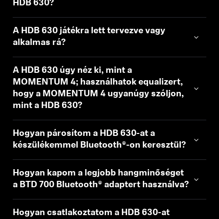
HDB 630?
AMBEO soundbarok és mélynyomók
Fedezd fel az AMBEO-t
A HDB 630 játékra lett tervezve vagy
alkalmas rá?
AMBEO alkatrészek és tartozékok
A HDB 630 úgy néz ki, mint a
MOMENTUM 4; használhatok equalizert,
hogy a MOMENTUM 4 ugyanúgy szóljon,
Fedezd fel
mint a HDB 630?
Rólunk
Hogyan párosítom a HDB 630-at a
készülékemmel Bluetooth®-on keresztül?
Innovációk
Sound Space
Hogyan kapom a legjobb hangminőséget
a BTD 700 Bluetooth® adaptert használva?
Támogatás
Hogyan csatlakoztatom a HDB 630-at