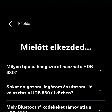
Fejhallgató alkatrészek és tartozékok
Főoldal
Hallás
Hallás kategóriák szerint
Mielőtt elkezded…
TV hallás fejhallgatók
Milyen típusú hangszórót használ a HDB
Hallási információk
630?
Eredeti hallási alkatrészek és tartozékok
Sokat dolgozom, ingázom és utazom. Jó
választás a HDB 630 útközben?
Soundbarok
Mely Bluetooth® kodekeket támogatja a