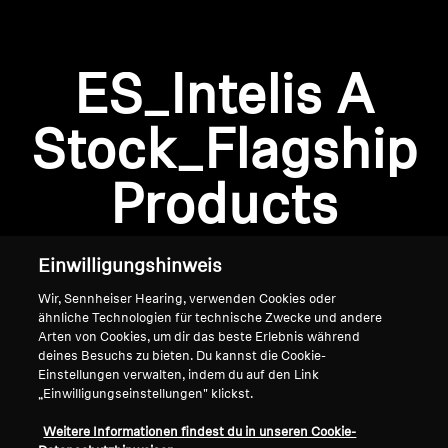
AMBEO Soundbars und Subs
AMBEO entdecken
ES_Intelis A
AMBEO Ersatzteile & Zubehör
Anmeldung erforderlich
Stock_Flagship
Melden Sie sich bei Ihrem Konto an, um
Produkte zu Ihrer Wunschliste hinzuzufügen und
Products
Entdecken
Ihre zuvor gespeicherten Artikel anzuzeigen.
Login
Über uns
Einwilligungshinweis
Innovationen
Wir, Sennheiser Hearing, verwenden Cookies oder
ähnliche Technologien für technische Zwecke und andere
Arten von Cookies, um dir das beste Erlebnis während
Soundspace
deines Besuchs zu bieten. Du kannst die Cookie-
Einstellungen verwalten, indem du auf den Link
„Einwilligungseinstellungen" klickst.
Home
Support
Weitere Informationen findest du in unseren Cookie-