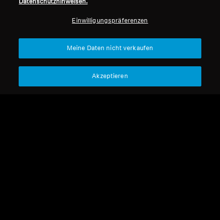
Datenschutzhinweisen.
Professionell
Einwilligungspräferenzen
Nach oben
Meine Daten nicht verkaufen
Support
Akzeptieren
Impressum
Unser Unternehmen
Über uns
Vertrag widerrufen
Karriere bei Sonova
Pressekontakte
Globale Datenschutzrichtlinie
Newsroom
Allgemeine
Sennheiser Consumer
Geschäftsbedingungen für
Markenbotschafter
Online-Verkäufe an Verbraucher
Koordinierte Richtlinie zur
Offenlegung von Schwachstellen