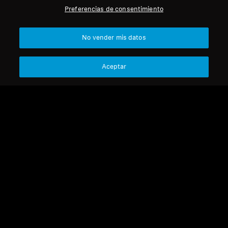
Preferencias de consentimiento
Profesional
Volver arriba
No vender mis datos
Asistencia
Aceptar
Aviso legal
Nuestra empresa
Acerca de nosotros
Desistir del contrato
Carrera profesional en
Sonova
Política de privacidad global
Contactos de prensa
Términos y condiciones generales
Sala de prensa
de venta online a consumidores
Embajadores de marca
Política de divulgación
Sennheiser Consumer
coordinada de vulnerabilidades