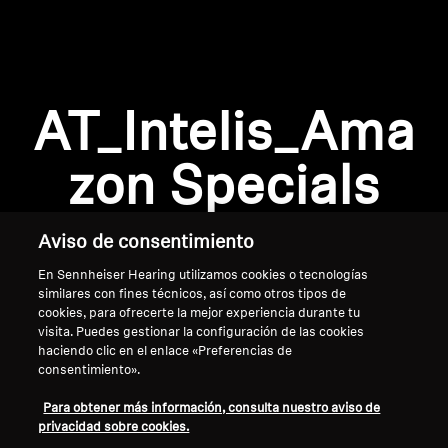
Barras de sonido y subwoofers AMBEO
Descubre AMBEO
Se requiere iniciar sesión
Piezas y accesorios AMBEO
AT_Intelis_Ama
Inicie sesión en su cuenta para agregar
productos a su lista de deseos y ver los artículos
zon Specials
guardados anteriormente.
Descubrir
Acceso
Aviso de consentimiento
Acerca de nosotros
En Sennheiser Hearing utilizamos cookies o tecnologías
similares con fines técnicos, así como otros tipos de
Innovaciones
cookies, para ofrecerte la mejor experiencia durante tu
visita. Puedes gestionar la configuración de las cookies
Sound Space
haciendo clic en el enlace «Preferencias de
consentimiento».
Inicio
Para obtener más información, consulta nuestro aviso de
privacidad sobre cookies.
Asistencia