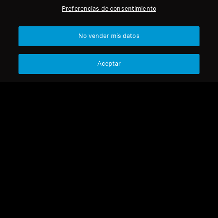
Preferencias de consentimiento
Profesional
Volver arriba
No vender mis datos
Asistencia
Aceptar
Aviso legal
Nuestra empresa
Acerca de nosotros
Desistir del contrato
Carrera profesional en
Sonova
Política de privacidad global
Contactos de prensa
Términos y condiciones generales
Sala de prensa
de venta online a consumidores
Embajadores de marca
Política de divulgación
Sennheiser Consumer
coordinada de vulnerabilidades