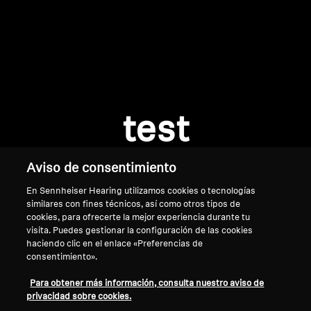
Barras de sonido y subwoofers AMBEO
Descubre AMBEO
Se requiere iniciar sesión
Piezas y accesorios AMBEO
Inicie sesión en su cuenta para agregar
productos a su lista de deseos y ver los artículos
test
guardados anteriormente.
Descubrir
Acceso
Aviso de consentimiento
Acerca de nosotros
En Sennheiser Hearing utilizamos cookies o tecnologías
similares con fines técnicos, así como otros tipos de
Innovaciones
cookies, para ofrecerte la mejor experiencia durante tu
visita. Puedes gestionar la configuración de las cookies
Sound Space
haciendo clic en el enlace «Preferencias de
consentimiento».
Inicio
Para obtener más información, consulta nuestro aviso de
privacidad sobre cookies.
Asistencia