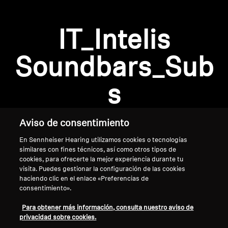
Barras de sonido y subwoofers AMBEO
Descubre AMBEO
IT_Intelis
Se requiere iniciar sesión
Piezas y accesorios AMBEO
Soundbars_Sub
Inicie sesión en su cuenta para agregar
productos a su lista de deseos y ver los artículos
s
guardados anteriormente.
Descubrir
Acceso
Aviso de consentimiento
Acerca de nosotros
En Sennheiser Hearing utilizamos cookies o tecnologías
similares con fines técnicos, así como otros tipos de
Innovaciones
cookies, para ofrecerte la mejor experiencia durante tu
visita. Puedes gestionar la configuración de las cookies
Sound Space
haciendo clic en el enlace «Preferencias de
consentimiento».
Inicio
Para obtener más información, consulta nuestro aviso de
privacidad sobre cookies.
Asistencia