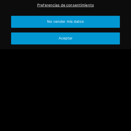
Preferencias de consentimiento
Profesional
Volver arriba
No vender mis datos
Asistencia
Aceptar
Aviso legal
Nuestra empresa
Acerca de nosotros
Desistir del contrato
Carrera profesional en
Sonova
Política de privacidad global
Contactos de prensa
Términos y condiciones generales
Sala de prensa
de venta online a consumidores
Embajadores de marca
Política de divulgación
Sennheiser Consumer
coordinada de vulnerabilidades