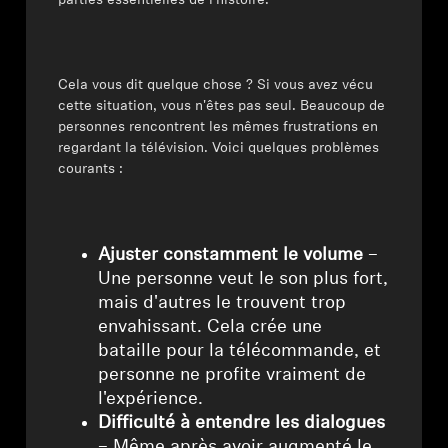
parties essentielles de l'histoire.
Barres de son et caissons de basses AMBEO
Découvrez AMBEO
⁠⁠Cela vous dit quelque chose ? Si vous avez vécu
cette situation, vous n'êtes pas seul. Beaucoup de
Pièces et accessoires AMBEO
personnes rencontrent les mêmes frustrations en
regardant la télévision. Voici quelques problèmes
courants :
Découvrir
À propos de nous
Ajuster constamment le volume
–
Une personne veut le son plus fort,
Innovations
mais d'autres le trouvent trop
envahissant. Cela crée une
Sound Space
bataille pour la télécommande, et
personne ne profite vraiment de
l'expérience.
Difficulté à entendre les dialogues
Support
– Même après avoir augmenté le