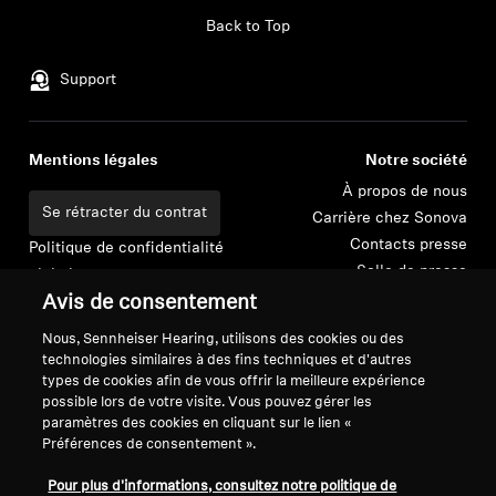
Back to Top
Support
Mentions légales
Notre société
À propos de nous
Se rétracter du contrat
Carrière chez Sonova
Contacts presse
Politique de confidentialité
Salle de presse
globale
Ambassadeurs de la
Avis de consentement
Conditions générales de vente en
marque Sennheiser
ligne aux consommateurs
Nous, Sennheiser Hearing, utilisons des cookies ou des
Consumer
Politique de divulgation
technologies similaires à des fins techniques et d'autres
coordonnée des vulnérabilités
types de cookies afin de vous offrir la meilleure expérience
possible lors de votre visite. Vous pouvez gérer les
paramètres des cookies en cliquant sur le lien «
Préférences de consentement ».
Pour plus d'informations, consultez notre politique de