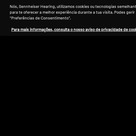
Nós, Sennheiser Hearing, utilizamos cookies ou tecnologias semelhante
para te oferecer a melhor experiência durante a tua visita. Podes gerir
"Preferências de Consentimento".
Para mais informações, consulta o nosso aviso de privacidade de cook
Refurbished
Auscultadores wired
IE 200
4.0
(31)