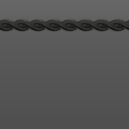
Login required
Log in to your account to add products to your wishlist and
view your previously saved items.
Login