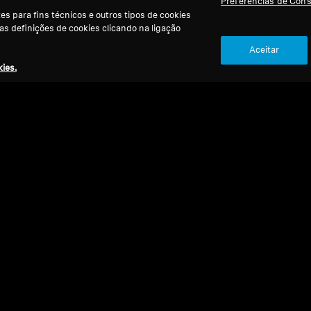
Preferências de Con
s para fins técnicos e outros tipos de cookies
 as definições de cookies clicando na ligação
Aceitar
ies.
Refurbished
Ref
Auscultadores Over-Ear
Fones
HD 560S
HD 
4.8
(86)