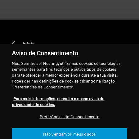
Início
Aviso de Consentimento
Nós, Sennheiser Hearing, utilizamos cookies ou tecnologias
semelhantes para fins técnicos e outros tipos de cookies
Castanho
para te oferecer a melhor experiência durante a tua visita.
Podes gerir as definições de cookies clicando na ligação
"Preferências de Consentimento".
Ordenar
Para mais informações, consulta o nosso aviso de
privacidade de cookies.
Preferências de Consentimento
Não vendam os meus dados