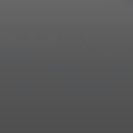
Login required
Log in to your account to add products to your wishlist and
view your previously saved items.
Login