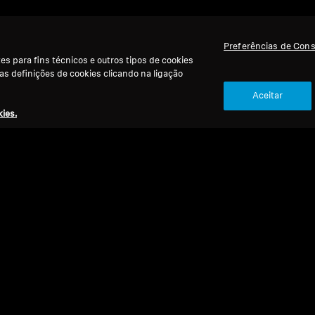
Preferências de Con
s para fins técnicos e outros tipos de cookies
 as definições de cookies clicando na ligação
Aceitar
ies.
Ref
Peças
o
Bar