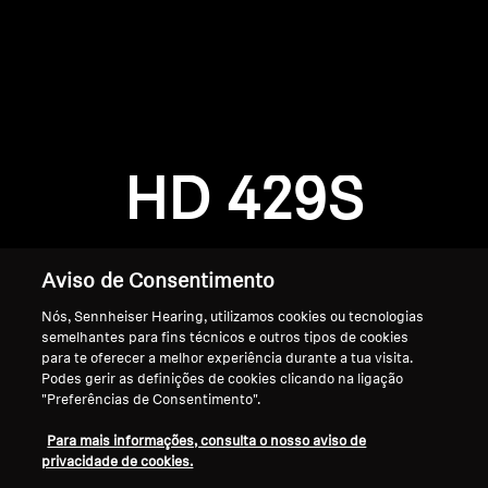
AMBEO Soundbars e Subs
Descobre a AMBEO
Login required
Peças e Acessórios AMBEO
Log in to your account to add products to your
wishlist and view your previously saved items.
HD 429S
Login
Explorar
Sobre Nós
Aviso de Consentimento
Nós, Sennheiser Hearing, utilizamos cookies ou tecnologias
Inovações
semelhantes para fins técnicos e outros tipos de cookies
para te oferecer a melhor experiência durante a tua visita.
Sound Space
Podes gerir as definições de cookies clicando na ligação
"Preferências de Consentimento".
Início
Para mais informações, consulta o nosso aviso de
privacidade de cookies.
Apoio