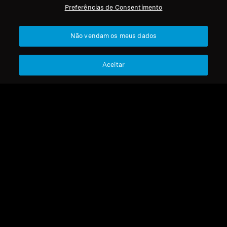
Preferências de Consentimento
Profissional
Voltar ao Topo
Não vendam os meus dados
Apoio
Aceitar
A Nossa Empresa
Aviso Legal
Resolver contrato
Sobre Nós
Política Global de Privacidade
Carreira na Sonova
Termos e Condições Gerais de
Contactos de Imprensa
Vendas Online a Consumidores
Sala de Imprensa
Política de Divulgação
Embaixadores da
Coordenada de Vulnerabilidades
Marca Sennheiser
Consumer