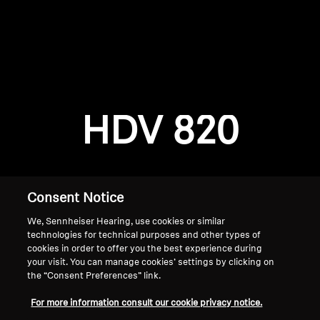
AMBEO Soundbars e Subs
Descobre a AMBEO
Login required
Peças e Acessórios AMBEO
Log in to your account to add products to your
wishlist and view your previously saved items.
HDV 820
Login
Explorar
Sobre Nós
Consent Notice
Inovações
We, Sennheiser Hearing, use cookies or similar
technologies for technical purposes and other types of
Sound Space
cookies in order to offer you the best experience during
your visit. You can manage cookies’ settings by clicking on
the “Consent Preferences” link.
Início
For more information consult our cookie privacy notice.
Apoio