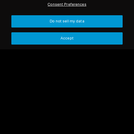
Consent Preferences
Profissional
Voltar ao Topo
Do not sell my data
Apoio
Accept
A Nossa Empresa
Aviso Legal
Resolver contrato
Sobre Nós
Política Global de Privacidade
Carreira na Sonova
Termos e Condições Gerais de
Contactos de Imprensa
Vendas Online a Consumidores
Sala de Imprensa
Política de Divulgação
Embaixadores da
Coordenada de Vulnerabilidades
Marca Sennheiser
Consumer