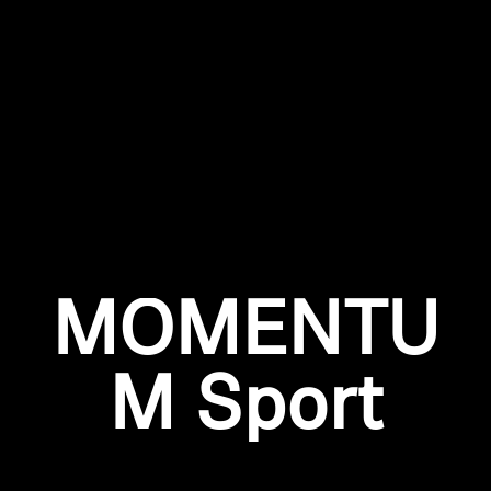
MOMENTU
M Sport