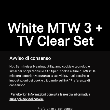
AMBEO Soundbar e Sub
Scopri AMBEO
Accesso richiesto
White MTW 3 +
Ricambi e accessori AMBEO
Accedi al tuo account per aggiungere prodotti
alla tua lista dei desideri e visualizzare gli
TV Clear Set
articoli salvati in precedenza.
Esplora
Login
Avviso di consenso
Chi siamo
Noi, Sennheiser Hearing, utilizziamo cookie o tecnologie
simili per scopi tecnici e altri tipi di cookie al fine di offrirti la
Innovazioni
migliore esperienza durante la tua visita. Puoi gestire le
impostazioni dei cookie cliccando sul link "Preferenze di
Sound Space
consenso".
Home
Per ulteriori informazioni consulta la nostra informativa
sulla privacy dei cookie.
Assistenza
Preferenze di consenso