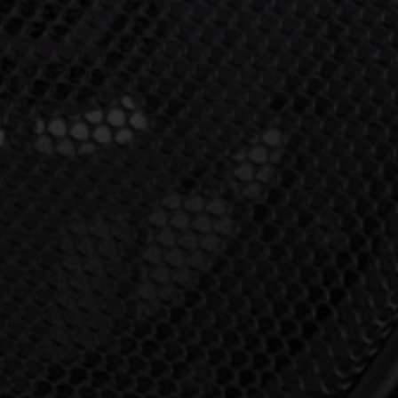
Accesso richiesto
Accedi al tuo account per aggiungere prodotti alla tua lista
dei desideri e visualizzare gli articoli salvati in precedenza.
Login