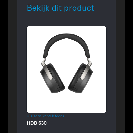
Bekijk dit product
Refurbished
HD-serie koptelefoons
HDB 630