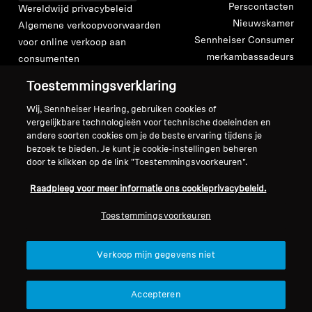
Perscontacten
Wereldwijd privacybeleid
Nieuwskamer
Algemene verkoopvoorwaarden
Sennheiser Consumer
voor online verkoop aan
merkambassadeurs
consumenten
Beleid voor gecoördineerde
Toestemmingsverklaring
openbaarmaking van
kwetsbaarheden
Wij, Sennheiser Hearing, gebruiken cookies of
vergelijkbare technologieën voor technische doeleinden en
andere soorten cookies om je de beste ervaring tijdens je
bezoek te bieden. Je kunt je cookie-instellingen beheren
door te klikken op de link "Toestemmingsvoorkeuren".
Colofon
Cookie-instellingen
Raadpleeg voor meer informatie ons cookieprivacybeleid.
Verklaring inzake digitale toegankelijkheid
Toestemmingsvoorkeuren
© 2026 Sonova Consumer Hearing GmbH
Verkoop mijn gegevens niet
We accepteren:
Accepteren