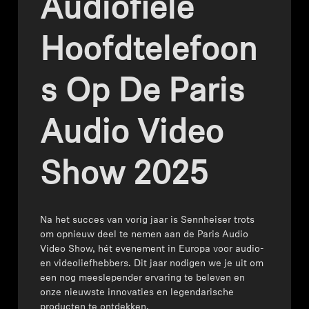
Audiofiele
Koptelefoononderdelen en accessoires
Hoofdtelefoon
Hearing
S Op De Paris
Gehoor per categorie
Audio Video
TV-koptelefoons voor gehoorondersteuning
Show 2025
Gehoorbronnen
Na het succes van vorig jaar is Sennheiser trots
Originele gehooronderdelengehoor en accessoires
om opnieuw deel te nemen aan de Paris Audio
Video Show, hét evenement in Europa voor audio-
en videoliefhebbers. Dit jaar nodigen we je uit om
een nog meeslepender ervaring te beleven en
Soundbars
onze nieuwste innovaties en legendarische
producten te ontdekken.