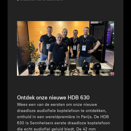
AMBEO soundbars en Subs
Ontdek AMBEO
AMBEO-onderdelen en accessoires
Ontdekken
Over ons
Innovaties
Ontdek onze nieuwe HDB 630
Sound Space
Wees een van de eersten om onze nieuwe
draadloze audiofiele koptelefoon te ontdekken,
onthuld in een wereldpremière in Parijs. De HDB
630 is Sennheisers eerste draadloze koptelefoon
Support
die echt audiofiel geluid biedt. De 42 mm