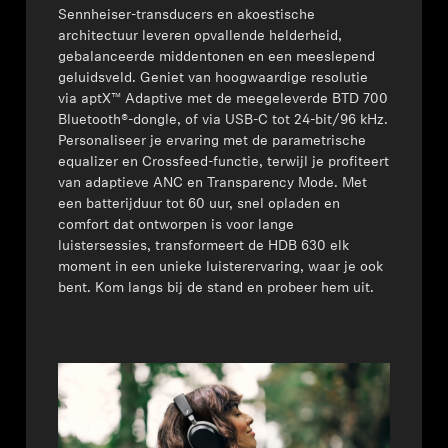
Sennheiser-transducers en akoestische
Professioneel
architectuur leveren opvallende helderheid,
gebalanceerde middentonen en een meeslepend
geluidsveld. Geniet van hoogwaardige resolutie
via aptX™ Adaptive met de meegeleverde BTD 700
Bluetooth®-dongle, of via USB-C tot 24-bit/96 kHz.
Personaliseer je ervaring met de parametrische
equalizer en Crossfeed-functie, terwijl je profiteert
van adaptieve ANC en Transparency Mode. Met
een batterijduur tot 60 uur, snel opladen en
comfort dat ontworpen is voor lange
luistersessies, transformeert de HDB 630 elk
moment in een unieke luisterervaring, waar je ook
bent. Kom langs bij de stand en probeer hem uit.