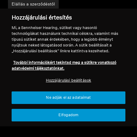
Elállás a szerződéstől
Globális adatvédelmi szabályzat
Hozzájárulási értesítés
Általános szerződési feltételek az
Mi, a Sennheiser Hearing, sütiket vagy hasonló
online fogyasztói értékesítésre
technológiákat használunk technikai célokra, valamint más
Koordinált sebezhetőség-
típusú sütiket annak érdekében, hogy a legjobb élményt
közzétételi szabályzat
nyújtsuk neked látogatásod során. A sütik beállításait a
Vállalatunk
„Hozzájárulási beállítások" linkre kattintva kezelheted.
Rólunk
További információkért tekintsd meg a sütikre vonatkozó
Karrier a Sonovánál
adatvédelmi tájékoztatónkat.
Sajtókapcsolatok
Hozzájárulási beállítások
Newsroom
Sennheiser Consumer márkabrandnagykövetek
Ne adják el az adataimat
Elfogadom
Impresszum
Cookie-beállítások
Nyilatkozat a digitális akadálymentességről