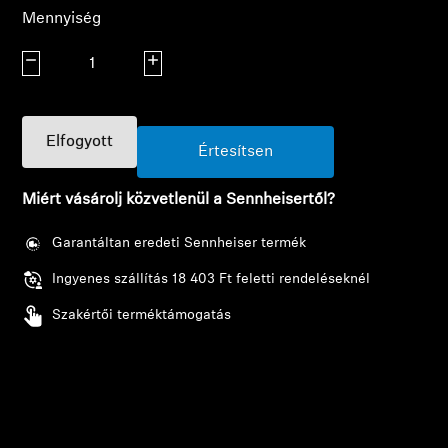
AMBEO soundbarok és mélynyomók
Mennyiség
Fedezd fel az AMBEO-t
Mennyiség csökkentése
Mennyiség növelése
AMBEO alkatrészek és tartozékok
Elfogyott
Értesítsen
Fedezd fel
Miért vásárolj közvetlenül a Sennheisertől?
Garantáltan eredeti Sennheiser termék
Rólunk
Ingyenes szállítás 18 403 Ft feletti rendeléseknél
Innovációk
Szakértői terméktámogatás
Sound Space
Támogatás