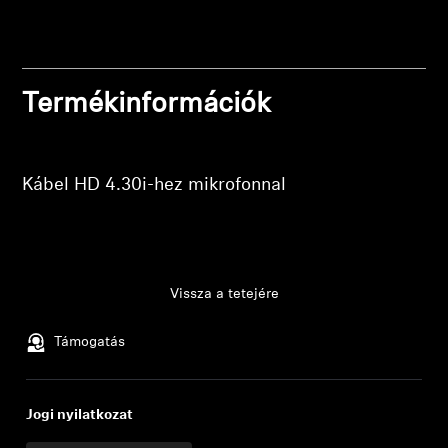
Bejelentkezés szükséges
Professzionális
Jelentkezz be fiókodba, hogy termékeket adj a
kívánságlistádhoz, és megtekinthesd a korábban
mentett tételeidet.
Termékinformációk
Bejelentkezés
Kábel HD 4.30i-hez mikrofonnal
Vissza a tetejére
Támogatás
Jogi nyilatkozat