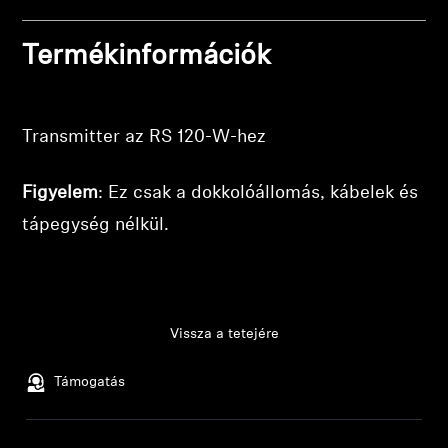
Professzionális
Termékinformációk
Bejelentkezés szükséges
Jelentkezz be fiókodba, hogy termékeket adj a
kívánságlistádhoz, és megtekinthesd a korábban
Transmitter az RS 120-W-hez
mentett tételeidet.
Bejelentkezés
Figyelem
: Ez csak a dokkolóállomás, kábelek és
tápegység nélkül.
Vissza a tetejére
Támogatás