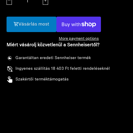
Mennyiség csökkentése
Mennyiség növelése
AMBEO soundbarok és mélynyomók
Fedezd fel az AMBEO-t
Vásárlás most
AMBEO alkatrészek és tartozékok
More payment options
Miért vásárolj közvetlenül a Sennheisertől?
Fedezd fel
Garantáltan eredeti Sennheiser termék
Ingyenes szállítás 18 403 Ft feletti rendeléseknél
Rólunk
Szakértői terméktámogatás
Innovációk
Sound Space
Támogatás