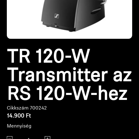
Fejhallgató alkatrészek és tartozékok
Hallás
TR 120-W
Hallás kategóriák szerint
TV hallás fejhallgatók
Transmitter az
Hallási információk
RS 120-W-hez
Eredeti hallási alkatrészek és tartozékok
Cikkszám 700242
14.900 Ft
Soundbarok
Mennyiség