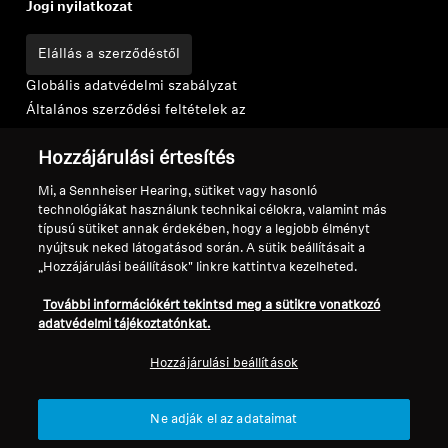
Jogi nyilatkozat
Elállás a szerződéstől
Globális adatvédelmi szabályzat
Általános szerződési feltételek az
online fogyasztói értékesítésre
Hozzájárulási értesítés
Koordinált sebezhetőség-
közzétételi szabályzat
Mi, a Sennheiser Hearing, sütiket vagy hasonló
Vállalatunk
technológiákat használunk technikai célokra, valamint más
típusú sütiket annak érdekében, hogy a legjobb élményt
Rólunk
nyújtsuk neked látogatásod során. A sütik beállításait a
Karrier a Sonovánál
„Hozzájárulási beállítások" linkre kattintva kezelheted.
Sajtókapcsolatok
További információkért tekintsd meg a sütikre vonatkozó
Hírek
adatvédelmi tájékoztatónkat.
Sennheiser Consumer márkabrandnagykövetek
Hozzájárulási beállítások
Ne adják el az adataimat
Impresszum
Cookie-beállítások