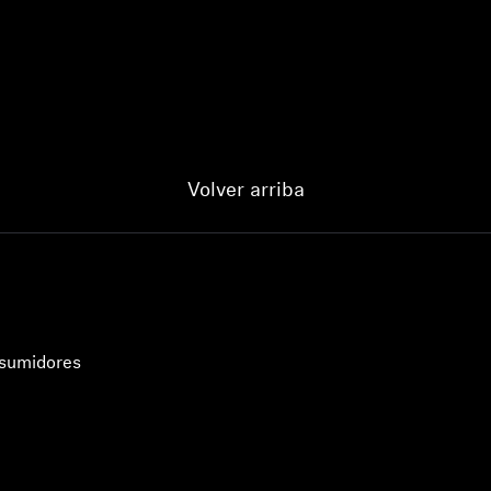
Volver arriba
Se requiere iniciar sesión
nsumidores
Inicie sesión en su cuenta para agregar productos a su lista
de deseos y ver los artículos guardados anteriormente.
Acceso