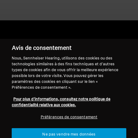
Accueil
Avis de consentement
Nous, Sennheiser Hearing, utilisons des cookies ou des
technologies similaires à des fins techniques et d'autres
types de cookies afin de vous offrir la meilleure expérience
IE 80
possible lors de votre visite. Vous pouvez gérer les
paramètres des cookies en cliquant sur le lien «
Préférences de consentement ».
Trier
Pour plus d'informations, consultez notre politique de
confidentialité relative aux cookies.
Préférences de consentement
Ne pas vendre mes données