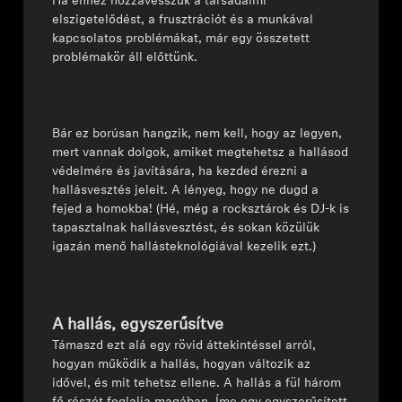
Ha ehhez hozzávesszük a társadalmi
elszigetelődést, a frusztrációt és a munkával
Professzionális
kapcsolatos problémákat, már egy összetett
problémakör áll előttünk.
Bár ez borúsan hangzik, nem kell, hogy az legyen,
mert vannak dolgok, amiket megtehetsz a hallásod
védelmére és javítására, ha kezded érezni a
hallásvesztés jeleit. A lényeg, hogy ne dugd a
fejed a homokba! (Hé, még a rocksztárok és DJ-k is
tapasztalnak hallásvesztést, és sokan közülük
igazán menő hallásteknológiával kezelik ezt.)
A hallás, egyszerűsítve
Támaszd ezt alá egy rövid áttekintéssel arról,
hogyan működik a hallás, hogyan változik az
idővel, és mit tehetsz ellene. A hallás a fül három