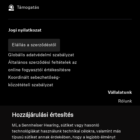
Támogatás
Jogi nyilatkozat
Elállás a szerződéstől
Globális adatvédelmi szabályzat
Általános szerződési feltételek az
online fogyasztói értékesítésre
Koordinált sebezhetőség-
közzétételi szabályzat
Vállalatunk
Rólunk
Karrier a Sonovánál
Hozzájárulási értesítés
Sajtókapcsolatok
Hírek
Mi, a Sennheiser Hearing, sütiket vagy hasonló
Sennheiser Consumer márkabrandnagykövetek
technológiákat használunk technikai célokra, valamint más
típusú sütiket annak érdekében, hogy a legjobb élményt