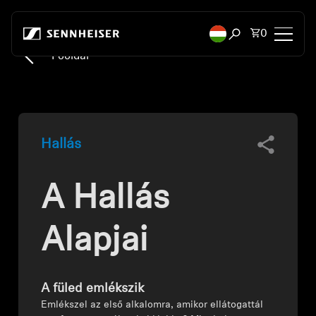
Ugrás a tartalomhoz
Összes te
0
Keresési ablak m
Főoldal
Fejhallgatók
Fejhallgatók csatlakozás szerint
Hallás
Fejhallgatók stílus szerint
A Hallás
Fejhallgatók felhasználás szerint
Fejhallgatók széria szerint
Alapjai
Bluetooth Dongles
A füled emlékszik
Kiemelt fejhallgatók
Emlékszel az első alkalomra, amikor ellátogattál