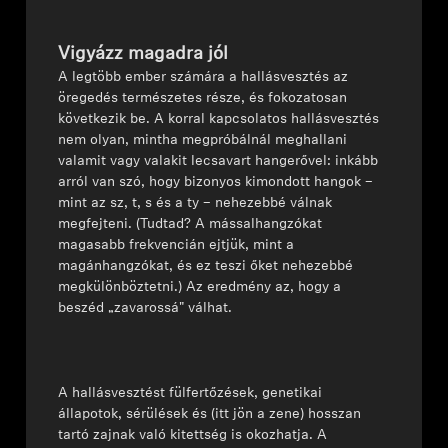
Vigyázz magadra jól
A legtöbb ember számára a hallásvesztés az
öregedés természetes része, és fokozatosan
következik be. A korral kapcsolatos hallásvesztés
nem olyan, mintha megpróbálnál meghallani
valamit vagy valakit lecsavart hangerővel: inkább
arról van szó, hogy bizonyos kimondott hangok –
mint az sz, t, s és a ty – nehezebbé válnak
megfejteni. (Tudtad? A mássalhangzókat
magasabb frekvencián ejtjük, mint a
magánhangzókat, és ez teszi őket nehezebbé
megkülönböztetni.) Az eredmény az, hogy a
beszéd „zavarossá" válhat.
A hallásvesztést fülfertőzések, genetikai
állapotok, sérülések és (itt jön a zene) hosszan
tartó zajnak való kitettség is okozhatja. A