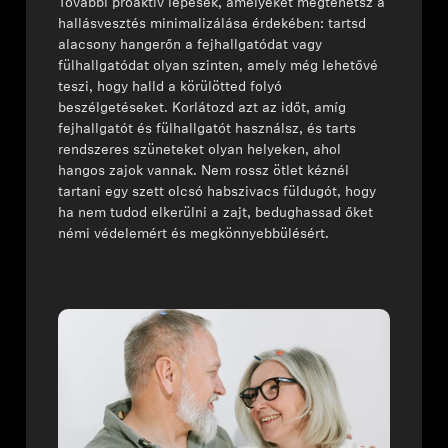
További proaktív lépések, amelyeket megtehetsz a
hallásvesztés minimalizálása érdekében: tartsd
alacsony hangerőn a fejhallgatódat vagy
fülhallgatódat olyan szinten, amely még lehetővé
teszi, hogy halld a körülötted folyó
beszélgetéseket. Korlátozd azt az időt, amíg
fejhallgatót és fülhallgatót használsz, és tarts
rendszeres szüneteket olyan helyeken, ahol
hangos zajok vannak. Nem rossz ötlet kéznél
tartani egy szett olcsó habszivacs füldugót, hogy
ha nem tudod elkerülni a zajt, bedughassad őket
némi védelemért és megkönnyebbülésért.