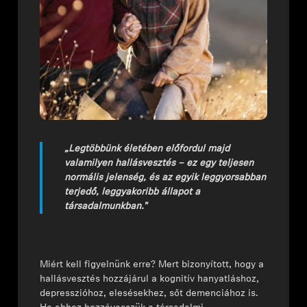
AMBEO soundbarok és mélynyomók
Fedezd fel az AMBEO-t
AMBEO alkatrészek és tartozékok
Fedezd fel
„Legtöbbünk életében előfordul majd
valamilyen hallásvesztés – ez egy teljesen
Rólunk
normális jelenség, és az egyik leggyorsabban
terjedő, leggyakoribb állapot a
Innovációk
társadalmunkban."
Sound Space
Miért kell figyelnünk erre? Mert bizonyított, hogy a
hallásvesztés hozzájárul a kognitív hanyatláshoz,
depresszióhoz, elesésekhez, sőt demenciához is.
Támogatás