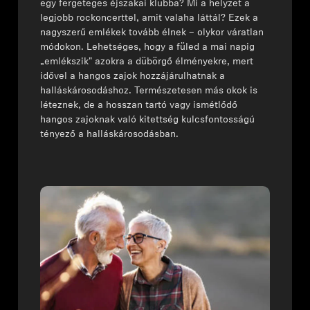
egy fergeteges éjszakai klubba? Mi a helyzet a
legjobb rockoncerttel, amit valaha láttál? Ezek a
Fejhallgató alkatrészek és tartozékok
nagyszerű emlékek tovább élnek – olykor váratlan
módokon. Lehetséges, hogy a füled a mai napig
„emlékszik" azokra a dübörgő élményekre, mert
idővel a hangos zajok hozzájárulhatnak a
Hallás
halláskárosodáshoz. Természetesen más okok is
léteznek, de a hosszan tartó vagy ismétlődő
Hallás kategóriák szerint
hangos zajoknak való kitettség kulcsfontosságú
tényező a halláskárosodásban.
TV hallás fejhallgatók
Hallási információk
Eredeti hallási alkatrészek és tartozékok
Soundbarok