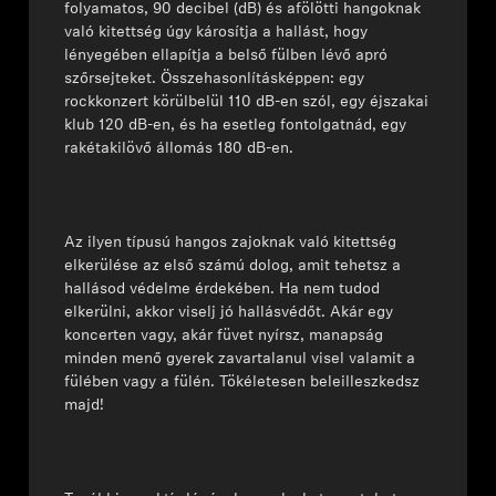
folyamatos, 90 decibel (dB) és afölötti hangoknak
való kitettség úgy károsítja a hallást, hogy
lényegében ellapítja a belső fülben lévő apró
szőrsejteket. Összehasonlításképpen: egy
rockkonzert körülbelül 110 dB-en szól, egy éjszakai
klub 120 dB-en, és ha esetleg fontolgatnád, egy
rakétakilövő állomás 180 dB-en.
Az ilyen típusú hangos zajoknak való kitettség
elkerülése az első számú dolog, amit tehetsz a
hallásod védelme érdekében. Ha nem tudod
elkerülni, akkor viselj jó hallásvédőt. Akár egy
koncerten vagy, akár füvet nyírsz, manapság
minden menő gyerek zavartalanul visel valamit a
fülében vagy a fülén. Tökéletesen beleilleszkedsz
majd!