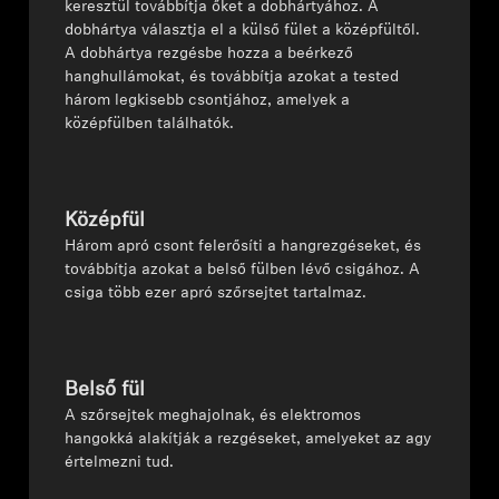
keresztül továbbítja őket a dobhártyához. A
dobhártya választja el a külső fület a középfültől.
A dobhártya rezgésbe hozza a beérkező
hanghullámokat, és továbbítja azokat a tested
három legkisebb csontjához, amelyek a
középfülben találhatók.
Középfül
⁠⁠Három apró csont felerősíti a hangrezgéseket, és
továbbítja azokat a belső fülben lévő csigához. A
csiga több ezer apró szőrsejtet tartalmaz.
Belső fül
A szőrsejtek meghajolnak, és elektromos
hangokká alakítják a rezgéseket, amelyeket az agy
értelmezni tud.