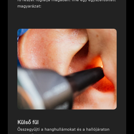
fő részét foglalja magában. Íme egy egyszerűsített
magyarázat:
Külső fül
⁠⁠Összegyűjti a hanghullámokat és a hallójáraton