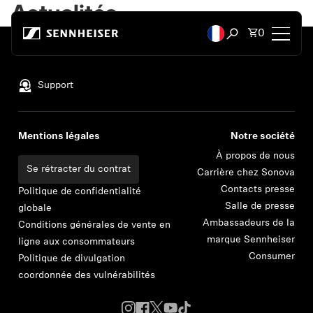
Passer au contenu
Actualités
Total des 
0
Ouvrir la recherc
Retour en haut
Casques audio
Support
Casques par connectivité
Mentions légales
Notre société
Casques par style
À propos de nous
Se rétracter du contrat
Carrière chez Sonova
Contacts presse
Casques par usage
Politique de confidentialité
Salle de presse
globale
Ambassadeurs de la
Conditions générales de vente en
Casques par série
marque Sennheiser
ligne aux consommateurs
Consumer
Politique de divulgation
Dongles Bluetooth
coordonnée des vulnérabilités
Casques vedettes