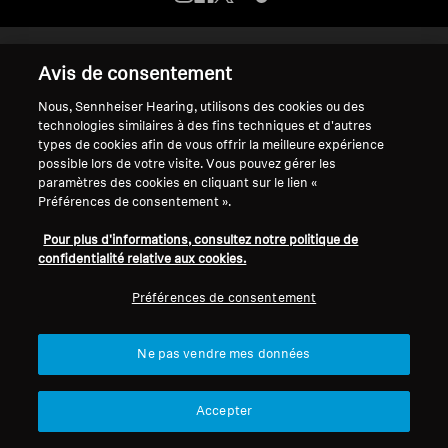
Pièces et accessoires
Mentions légales
Paramètres des cookies
Avis de consentement
Déclaration relative à l'accessibilité numérique
Nous, Sennheiser Hearing, utilisons des cookies ou des
© 2026 Sonova Consumer Hearing GmbH
Audition
technologies similaires à des fins techniques et d'autres
types de cookies afin de vous offrir la meilleure expérience
possible lors de votre visite. Vous pouvez gérer les
L'audition par catégorie
Nous acceptons :
paramètres des cookies en cliquant sur le lien «
Préférences de consentement ».
Casques TV Hearing
Pour plus d'informations, consultez notre politique de
confidentialité relative aux cookies.
Ressources auditives
Préférences de consentement
Pièces et accessoires Hearing d'origine
Ne pas vendre mes données
Barres de son
Accepter