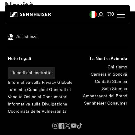
Vai al contenuto
Novità
Articoli to
0
Apri ricerca
Torna su
Cuffie
Assistenza
Cuffie per connettività
Note Legali
La Nostra Azienda
Cuffie per stile
Chi siamo
Recedi dal contratto
Carriera in Sonova
Contatti Stampa
Cuffie per utilizzo
Informativa sulla Privacy Globale
Sala Stampa
Termini e Condizioni Generali di
Ambassador del Brand
Vendita Online ai Consumatori
Cuffie per serie
Sennheiser Consumer
Informativa sulla Divulgazione
Coordinata delle Vulnerabilità
Dongle Bluetooth
Cuffie in primo piano