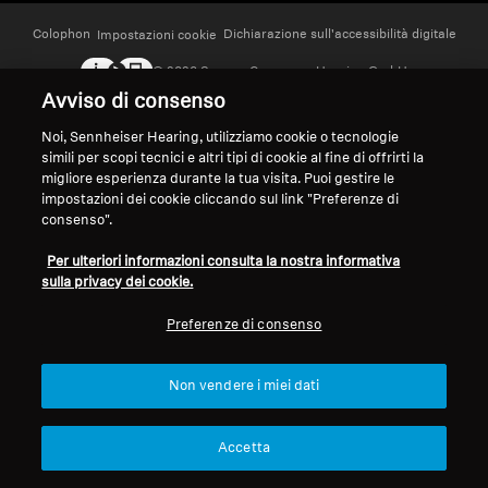
Colophon
Ricambi e accessori per cuffie
Dichiarazione sull'accessibilità digitale
Impostazioni cookie
© 2026 Sonova Consumer Hearing GmbH
Avviso di consenso
Udito
Noi, Sennheiser Hearing, utilizziamo cookie o tecnologie
Accettiamo:
simili per scopi tecnici e altri tipi di cookie al fine di offrirti la
migliore esperienza durante la tua visita. Puoi gestire le
Udito per categoria
impostazioni dei cookie cliccando sul link "Preferenze di
consenso".
Cuffie TV per l'ascolto
Per ulteriori informazioni consulta la nostra informativa
sulla privacy dei cookie.
Risorse per l'udito
Preferenze di consenso
Ricambi e accessori originali per l'udito
Non vendere i miei dati
Soundbar
Accetta