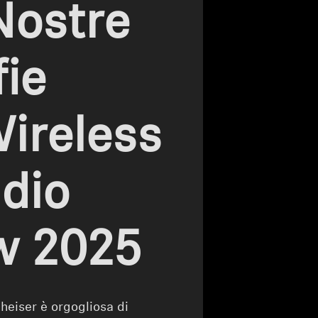
Nostre
ie
Wireless
udio
w 2025
heiser è orgogliosa di