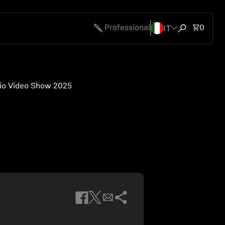
IT
Articol
Professional
0
Apri ricerca
udio Video Show 2025