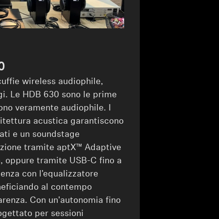
0
cuffie wireless audiophile,
gi. Le HDB 630 sono le prime
uono veramente audiophile. I
itettura acustica garantiscono
iati e un soundstage
luzione tramite aptX™ Adaptive
o, oppure tramite USB-C fino a
ienza con l'equalizzatore
neficiando al contempo
arenza. Con un'autonomia fino
ogettato per sessioni