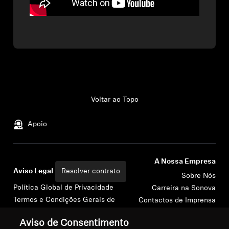
Voltar ao Topo
Apoio
A Nossa Empresa
Aviso Legal
Resolver contrato
Sobre Nós
Política Global de Privacidade
Carreira na Sonova
Termos e Condições Gerais de
Contactos de Imprensa
Vendas Online a Consumidores
Sala de Imprensa
Aviso de Consentimento
Política de Divulgação
Embaixadores da