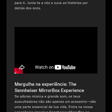
AMBEO Soundbars e Subs
para ti. Junta-te a nós e ouve as histórias por
detrás dos sons.
Descobre a AMBEO
Peças e Acessórios AMBEO
Explorar
Sobre Nós
Inovações
Mergulha na experiência: The
Sound Space
Sennheiser MirrorBox Experience
Se adoras música e grande som, os teus
auscultadores não são apenas um acessório—são
uma parte essencial da tua vida. Entra na nossa
Apoio