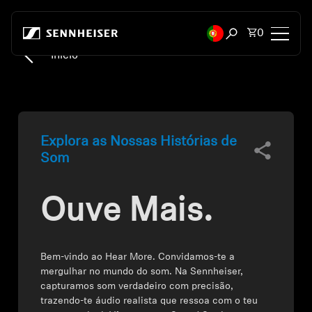
Saltar para o conteúdo
Total de i
0
Abrir modal de p
Início
Auscultadores
Auscultadores por conectividade
Explora as Nossas Histórias de
Auscultadores por estilo
Som
Auscultadores por Finalidade
Ouve Mais.
Auscultadores por Série
Bem-vindo ao Hear More. Convidamos-te a
Dongles Bluetooth
mergulhar no mundo do som. Na Sennheiser,
capturamos som verdadeiro com precisão,
Auscultadores em Destaque
trazendo-te áudio realista que ressoa com o teu