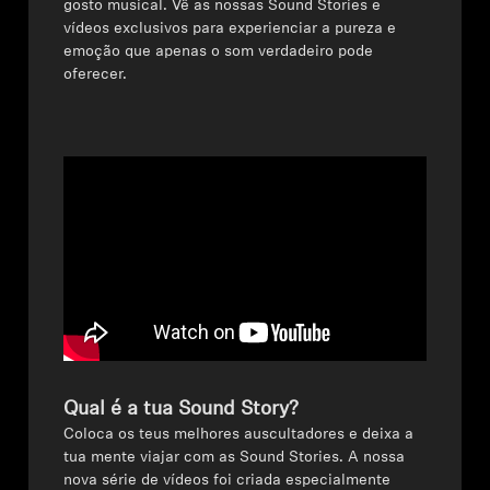
gosto musical. Vê as nossas Sound Stories e
vídeos exclusivos para experienciar a pureza e
Peças e Acessórios para Auscultadores
emoção que apenas o som verdadeiro pode
oferecer.
Audição
Audição por Categoria
Auscultadores para Audição de TV
Recursos de Audição
Peças e Acessórios Originais para Audição
Qual é a tua Sound Story?
Coloca os teus melhores auscultadores e deixa a
Barras de som
tua mente viajar com as Sound Stories. A nossa
nova série de vídeos foi criada especialmente