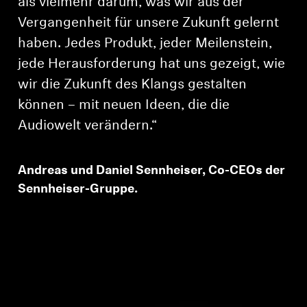
als vielmehr darum, was wir aus der
Vergangenheit für unsere Zukunft gelernt
haben. Jedes Produkt, jeder Meilenstein,
jede Herausforderung hat uns gezeigt, wie
wir die Zukunft des Klangs gestalten
können – mit neuen Ideen, die die
Audiowelt verändern.“
Anmeldung erforderlich
Andreas und Daniel Sennheiser, Co-CEOs der
Melden Sie sich bei Ihrem Konto an, um
Sennheiser-Gruppe.
Produkte zu Ihrer Wunschliste hinzuzufügen und
Ihre zuvor gespeicherten Artikel anzuzeigen.
Login