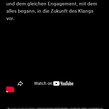
AMBEO Soundbars und Subs
und dem gleichen Engagement, mit dem
alles begann, in die Zukunft des Klangs
AMBEO entdecken
vor.
AMBEO Ersatzteile & Zubehör
Entdecken
Über uns
Innovationen
Soundspace
Support