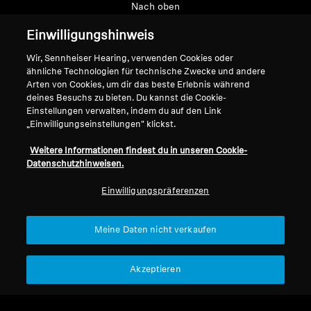
Nach oben
Einwilligungshinweis
Support
Wir, Sennheiser Hearing, verwenden Cookies oder
ähnliche Technologien für technische Zwecke und andere
Arten von Cookies, um dir das beste Erlebnis während
Impressum
Unser Unternehmen
deines Besuchs zu bieten. Du kannst die Cookie-
Über uns
Einstellungen verwalten, indem du auf den Link
Vertrag widerrufen
„Einwilligungseinstellungen" klickst.
Karriere bei Sonova
Pressekontakte
Globale Datenschutzrichtlinie
Weitere Informationen findest du in unseren Cookie-
Newsroom
Allgemeine
Datenschutzhinweisen.
Sennheiser Consumer
Geschäftsbedingungen für
Einwilligungspräferenzen
Brand Ambassadors
Online-Verkäufe an Verbraucher
Koordinierte Richtlinie zur
Offenlegung von Schwachstellen
Meine Daten nicht verkaufen
Akzeptieren
Impressum
Cookie-Einstellungen