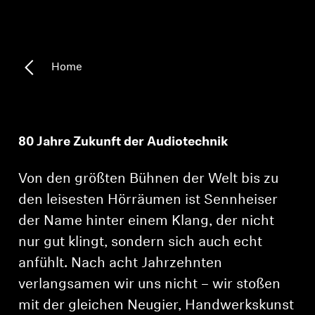
Kopfhörer-Ersatzteile & Zubehör
Home
Hearing
Hearing
80 Jahre Zukunft der Audiotechnik
TV-Kopfhörer
Von den größten Bühnen der Welt bis zu
Ressourcen zum Thema Hören
den leisesten Hörräumen ist Sennheiser
der Name hinter einem Klang, der nicht
Original-Hörteile & Zubehör
nur gut klingt, sondern sich auch echt
anfühlt. Nach acht Jahrzehnten
verlangsamen wir uns nicht – wir stoßen
Soundbars
mit der gleichen Neugier, Handwerkskunst