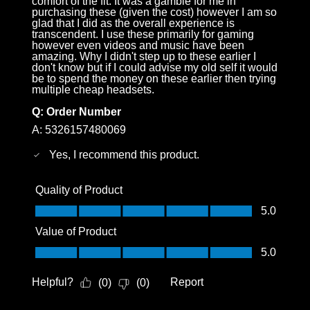
comfort of the fit. It was a gamble for me in
purchasing these (given the cost) however I am so
glad that I did as the overall experience is
transcendent. I use these primarily for gaming
however even videos and music have been
amazing. Why I didn't step up to these earlier I
don't know but if I could advise my old self it would
be to spend the money on these earlier then trying
multiple cheap headsets.
Q:
Order Number
A:
5326157480069
Yes, I recommend this product.
Quality of Product
Quality of Product, 5.0 out of 5
5.0
Value of Product
Value of Product, 5.0 out of 5
5.0
Helpful?
Report
(
0
)
(
0
)