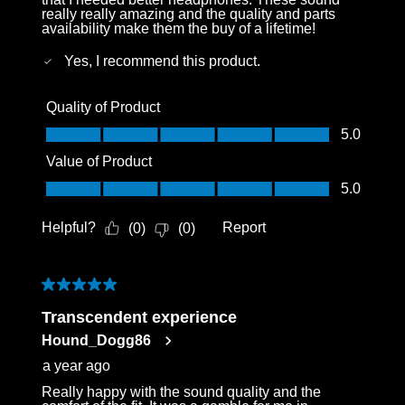
really really amazing and the quality and parts
availability make them the buy of a lifetime!
Yes, I recommend this product.
Quality of Product
Quality of Product, 5.0 out of 5
5.0
Value of Product
Value of Product, 5.0 out of 5
5.0
Helpful?
Report
(
0
)
(
0
)
5 out of 5 stars.
Transcendent experience
Hound_Dogg86
a year ago
Really happy with the sound quality and the