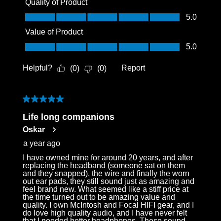
Quality of Product
Quality of Product, 5.0 out of 5
5.0
Value of Product
Value of Product, 5.0 out of 5
5.0
Helpful?
Report
(
0
)
(
0
)
5 out of 5 stars.
Life long companions
Oskar
a year ago
I have owned mine for around 20 years, and after
replacing the headband (someone sat on them
and they snapped), the wire and finally the worn
out ear pads, they still sound just as amazing and
feel brand new. What seemed like a stiff price at
the time turned out to be amazing value and
quality. I own McIntosh and Focal HIFI gear, and I
do love high quality audio, and I have never felt
that I needed better headphones. These sound