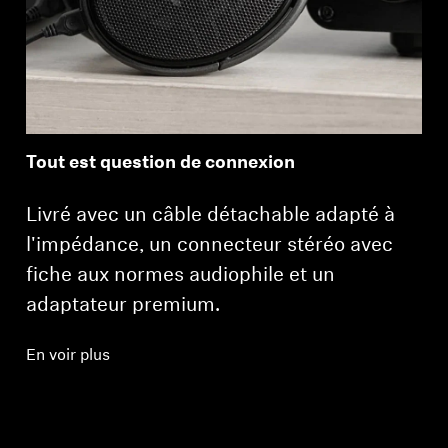
Tout est question de connexion
Livré avec un câble détachable adapté à
l'impédance, un connecteur stéréo avec
Connexion requise
fiche aux normes audiophile et un
Connectez-vous à votre compte pour ajouter
adaptateur premium.
des produits à votre liste de souhaits et afficher
vos articles précédemment enregistrés.
En voir plus
Se connecter