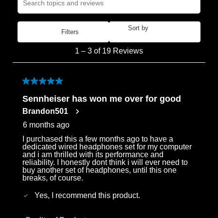
Search topics and reviews search region
submission
submission
submission
submission
submission
form.
form.
form.
form.
form.
Sort by
Filters
Most Recent
1
1
–
3 of 19
Reviews
to
3
of
5 out of 5 stars.
19
Sennheiser has won me over for good
Reviews
Brandon501
.
6 months ago
I purchased this a few months ago to have a
dedicated wired headphones set for my computer
and i am thrilled with its performance and
reliability. I honestly dont think i will ever need to
buy another set of headphones, until this one
breaks, of course.
Yes, I recommend this product.