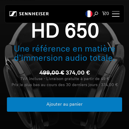
Passer au contenu
Total des 
0
Ouvrir la recherc
HD 650
Casques audio
Une référence en matière
Casques par connectivité
d'immersion audio totale.
Casques par style
499,00 €
374,00 €
Casques par usage
TVA incluse - Livraison gratuite à partir de 49 €
Prix le plus bas au cours des 30 derniers jours :
374,00 €
Casques par série
Ajouter au panier
Dongles Bluetooth
Casques vedettes