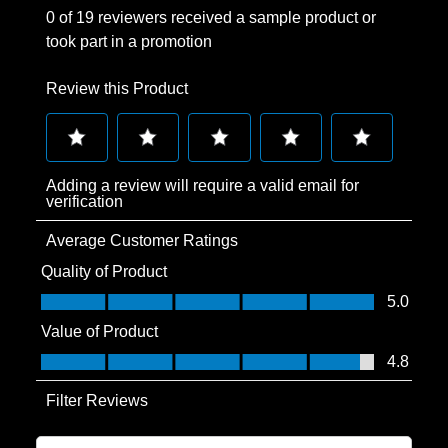
0 of 19 reviewers received a sample product or
took part in a promotion
Review this Product
Select
Select
Select
Select
Select
Adding a review will require a valid email for
to
to
to
to
to
verification
rate
rate
rate
rate
rate
Average Customer Ratings
the
the
the
the
the
item
item
item
item
item
Quality of Product
with
with
with
with
with
Quality of Product, 5.0 out of 5
5.0
1
2
3
4
5
Value of Product
star.
stars.
stars.
stars.
stars.
Value of Product, 4.8 out of 5
4.8
This
This
This
This
This
action
action
action
action
action
Filter Reviews
will
will
will
will
will
open
open
open
open
open