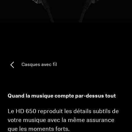
Pièces et accessoires
Audition
L'audition par catégorie
Casques TV Hearing
Casques avec fil
Ressources auditives
Pièces et accessoires Hearing d'origine
Quand la musique compte par-dessus tout
Le HD 650 reproduit les détails subtils de
Barres de son
votre musique avec la même assurance
que les moments forts.