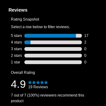
Reviews
Rating Snapshot
Select a row below to filter reviews.
5 stars
stars
17
17 reviews wi
4 stars
stars
2
2 reviews wit
3 stars
stars
0
0 reviews wit
2 stars
stars
0
0 reviews wit
1 star
stars
0
0 reviews wit
Overall Rating
4.9
19 Reviews
7 out of 7 (100%) reviewers recommend this
product