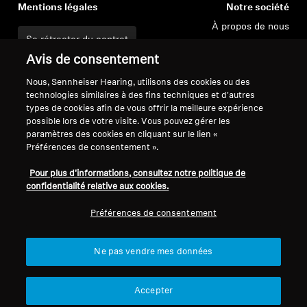
Mentions légales
Notre société
À propos de nous
Se rétracter du contrat
Carrière chez Sonova
Avis de consentement
Contacts presse
Politique de confidentialité
Salle de presse
globale
Nous, Sennheiser Hearing, utilisons des cookies ou des
Ambassadeurs de la
Conditions générales de vente en
technologies similaires à des fins techniques et d'autres
types de cookies afin de vous offrir la meilleure expérience
marque Sennheiser
ligne aux consommateurs
possible lors de votre visite. Vous pouvez gérer les
Consumer
Politique de divulgation
paramètres des cookies en cliquant sur le lien «
coordonnée des vulnérabilités
Préférences de consentement ».
Pour plus d'informations, consultez notre politique de
confidentialité relative aux cookies.
Préférences de consentement
Mentions légales
Paramètres des cookies
Déclaration relative à l'accessibilité numérique
Ne pas vendre mes données
© 2026 Sonova Consumer Hearing GmbH
Accepter
Nous acceptons :