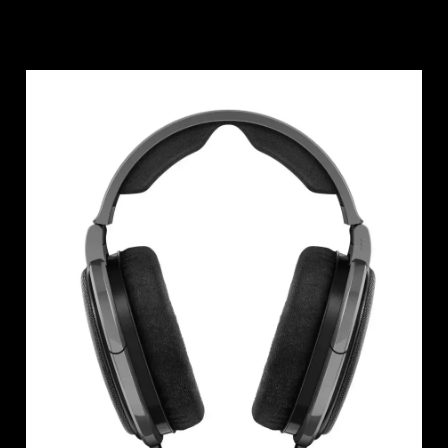
Barres de son et caissons de basses AMBEO
Découvrez AMBEO
Pièces et accessoires AMBEO
Découvrir
À propos de nous
Innovations
Sound Space
Support