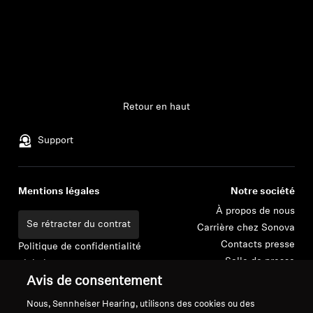
Pièces et accessoires
Audition
Retour en haut
L'audition par catégorie
Support
Casques TV Hearing
Ressources auditives
Mentions légales
Notre société
À propos de nous
Se rétracter du contrat
Pièces et accessoires Hearing d'origine
Carrière chez Sonova
Contacts presse
Politique de confidentialité
Salle de presse
globale
Ambassadeurs de la
Conditions générales de vente en
Avis de consentement
Barres de son
marque Sennheiser
ligne aux consommateurs
Nous, Sennheiser Hearing, utilisons des cookies ou des
Consumer