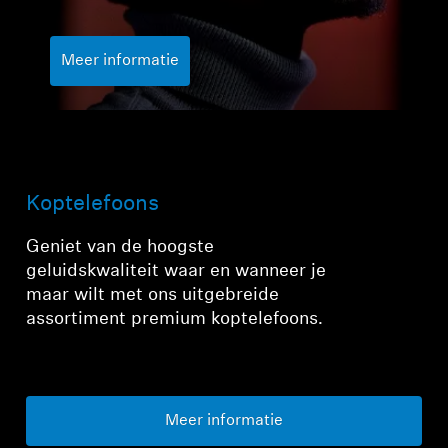
Meer informatie
Inloggen vereist
Meld u aan bij uw account om producten aan uw
Koptelefoons
verlanglijst toe te voegen en uw eerder
opgeslagen artikelen te bekijken.
Geniet van de hoogste
Login
geluidskwaliteit waar en wanneer je
maar wilt met ons uitgebreide
assortiment premium koptelefoons.
Meer informatie