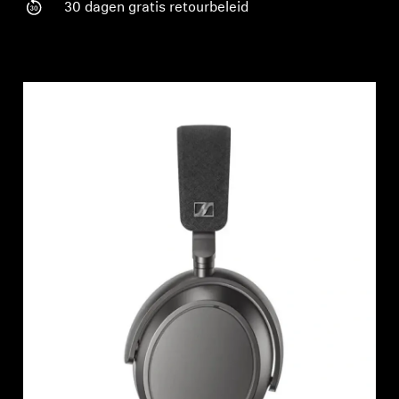
AMBEO soundbars en Subs
30 dagen gratis retourbeleid
Ontdek AMBEO
AMBEO-onderdelen en accessoires
Ontdekken
Over ons
Innovaties
Sound Space
Support