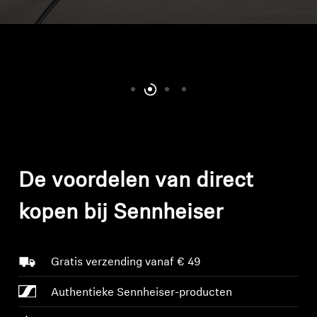
Koptelefoononderdelen en accessoires
Hearing
Gehoor per categorie
TV-koptelefoons voor gehoorondersteuning
De voordelen van direct
Gehoorbronnen
kopen bij Sennheiser
Originele gehooronderdelengehoor en accessoires
Gratis verzending vanaf € 49
Soundbars
Authentieke Sennheiser-producten