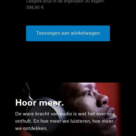
Laagste prijs in de afgelopen 30 dagen:
399,90 €
Laagste pri
499,90 €
Toevoegen aan winkelwagen
Toevo
Hoor meer.
De ware kracht van audio is wat het over ons
onthult. En hoe meer we luisteren, hoe meer
we ontdekken.