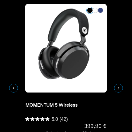
Refurbished
Refurbish
MOMENTUM 5 Wireless
HD-serie kop
HDB 630
5.0
(42)
399,90 €