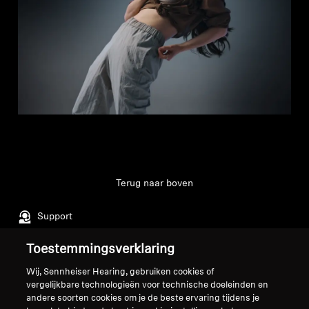
Terug naar boven
Support
Toestemmingsverklaring
Juridische kennisgeving
Ons bedrijf
Wij, Sennheiser Hearing, gebruiken cookies of
vergelijkbare technologieën voor technische doeleinden en
Over ons
andere soorten cookies om je de beste ervaring tijdens je
Herroep overeenkomst
Carrière bij Sonova