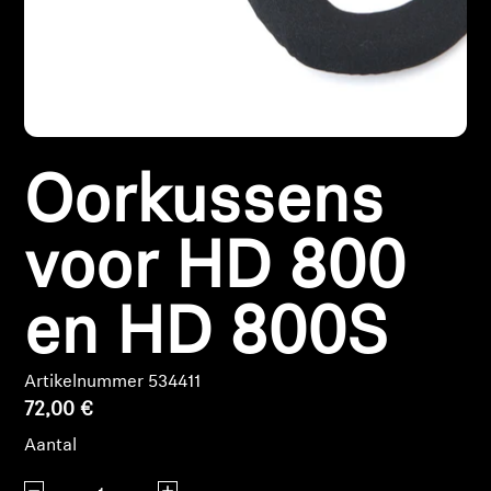
Koptelefoononderdelen en accessoires
Hearing
Oorkussens
Gehoor per categorie
TV-koptelefoons voor gehoorondersteuning
voor HD 800
Gehoorbronnen
en HD 800S
Originele gehooronderdelengehoor en accessoires
Artikelnummer 534411
72,00 €
Soundbars
Aantal