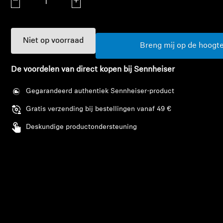
Aantal verlagen
Aantal verhogen
AMBEO soundbars en Subs
Ontdek AMBEO
Niet op voorraad
Breng mij op de hoogt
AMBEO-onderdelen en accessoires
De voordelen van direct kopen bij Sennheiser
Gegarandeerd authentiek Sennheiser-product
Ontdekken
Gratis verzending bij bestellingen vanaf 49 €
Over ons
Deskundige productondersteuning
Innovaties
Sound Space
Support