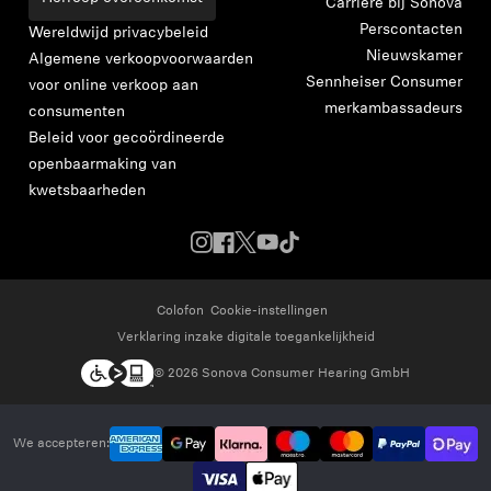
Carrière bij Sonova
toe te voegen en uw eerder opgeslagen artikelen
Perscontacten
Wereldwijd privacybeleid
Nieuwskamer
Algemene verkoopvoorwaarden
Login
Sennheiser Consumer
voor online verkoop aan
merkambassadeurs
consumenten
Beleid voor gecoördineerde
openbaarmaking van
kwetsbaarheden
Colofon
Cookie-instellingen
Verklaring inzake digitale toegankelijkheid
© 2026 Sonova Consumer Hearing GmbH
We accepteren: