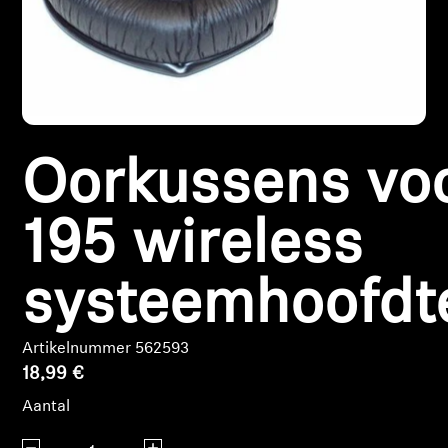
Koptelefoononderdelen en accessoires
Hearing
Oorkussens vo
Gehoor per categorie
TV-koptelefoons voor gehoorondersteuning
195 wireless
Gehoorbronnen
systeemhoofdt
Originele gehooronderdelengehoor en accessoires
Artikelnummer 562593
18,99 €
Soundbars
Aantal