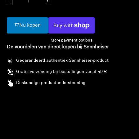
Aantal verlagen
Aantal verhogen
AMBEO soundbars en Subs
Ontdek AMBEO
Nu kopen
AMBEO-onderdelen en accessoires
More payment options
De voordelen van direct kopen bij Sennheiser
Ontdekken
Gegarandeerd authentiek Sennheiser-product
Gratis verzending bij bestellingen vanaf 49 €
Over ons
Deskundige productondersteuning
Innovaties
Sound Space
Support