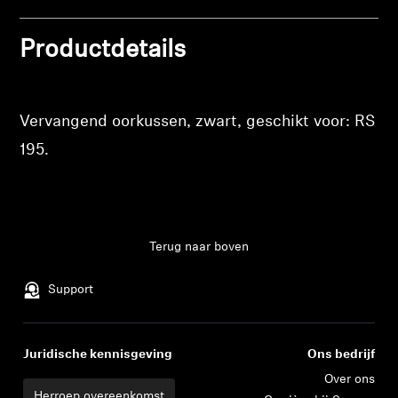
Professioneel
Productdetails
Vervangend oorkussen, zwart, geschikt voor: RS
195.
Terug naar boven
Support
Juridische kennisgeving
Ons bedrijf
Inloggen vereist
Over ons
Meld u aan bij uw account om producten aan uw 
Herroep overeenkomst