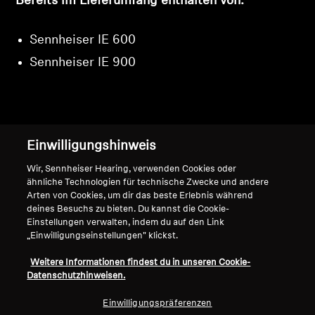
Bereits im Lieferumfang enthalten von:
Sennheiser IE 600
Sennheiser IE 900
Nach oben
Einwilligungshinweis
Wir, Sennheiser Hearing, verwenden Cookies oder
Support
ähnliche Technologien für technische Zwecke und andere
Arten von Cookies, um dir das beste Erlebnis während
deines Besuchs zu bieten. Du kannst die Cookie-
Einstellungen verwalten, indem du auf den Link
Impressum
Unser Unternehmen
„Einwilligungseinstellungen" klickst.
Über uns
Vertrag widerrufen
Karriere bei Sonova
Weitere Informationen findest du in unseren Cookie-
Datenschutzhinweisen.
Pressekontakte
Globale Datenschutzrichtlinie
Newsroom
Allgemeine
Einwilligungspräferenzen
Sennheiser Consumer
Geschäftsbedingungen für