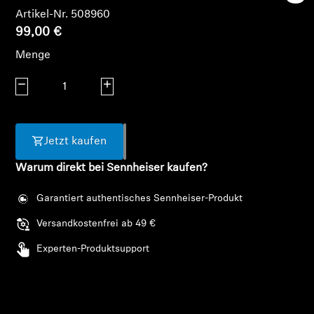
AMBEO Soundbars und Subs
Artikel-Nr. 508960
99,00 €
AMBEO entdecken
Menge
AMBEO Ersatzteile & Zubehör
Menge verringern
Menge erhöhen
Entdecken
Jetzt kaufen
Warum direkt bei Sennheiser kaufen?
Über uns
Garantiert authentisches Sennheiser-Produkt
Innovationen
Versandkostenfrei ab 49 €
Soundspace
Experten-Produktsupport
Support