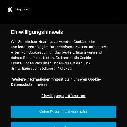
Support
Impressum
Unser Unternehmen
Einwilligungshinweis
Über uns
Wir, Sennheiser Hearing, verwenden Cookies oder
Vertrag widerrufen
Karriere bei Sonova
ähnliche Technologien für technische Zwecke und andere
Pressekontakte
Globale Datenschutzrichtlinie
Arten von Cookies, um dir das beste Erlebnis während
deines Besuchs zu bieten. Du kannst die Cookie-
Newsroom
Allgemeine
Einstellungen verwalten, indem du auf den Link
Sennheiser Consumer
Geschäftsbedingungen für
„Einwilligungseinstellungen" klickst.
Markenbotschafter
Online-Verkäufe an Verbraucher
Koordinierte Richtlinie zur
Weitere Informationen findest du in unseren Cookie-
Datenschutzhinweisen.
Offenlegung von Schwachstellen
Einwilligungspräferenzen
Meine Daten nicht verkaufen
Impressum
Cookie-Einstellungen
Erklärung zur digitalen Barrierefreiheit