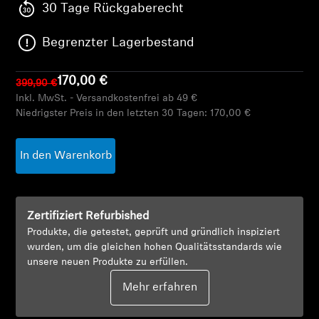
AMBEO Soundbars und Subs
30 Tage Rückgaberecht
Begrenzter Lagerbestand
AMBEO entdecken
AMBEO Ersatzteile & Zubehör
170,00 €
399,90 €
Inkl. MwSt. - Versandkostenfrei ab 49 €
Niedrigster Preis in den letzten 30 Tagen:
170,00 €
Entdecken
In den Warenkorb
Über uns
Innovationen
Zertifiziert Refurbished
Produkte, die getestet, geprüft und gründlich inspiziert
wurden, um die gleichen hohen Qualitätsstandards wie
Soundspace
unsere neuen Produkte zu erfüllen.
Mehr erfahren
Support