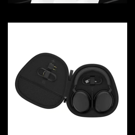
Anmeldung erforderlich
Melden Sie sich bei Ihrem Konto an, um
Produkte zu Ihrer Wunschliste hinzuzufügen und
Ihre zuvor gespeicherten Artikel anzuzeigen.
Login