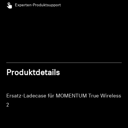
Experten-Produktsupport
Professionell
Anmeldung erforderlich
Melden Sie sich bei Ihrem Konto an, um
Produkte zu Ihrer Wunschliste hinzuzufügen und
Ihre zuvor gespeicherten Artikel anzuzeigen.
Login
Produktdetails
Ersatz-Ladecase für MOMENTUM True Wireless
2