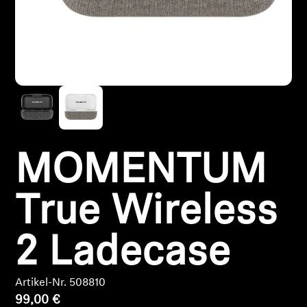
Kopfhörer-Ersatzteile & Zubehör
Hearing
Hearing
TV-Kopfhörer
MOMENTUM
Ressourcen zum Thema Hören
True Wireless
Original-Hörteile & Zubehör
2 Ladecase
Soundbars
Artikel-Nr. 508810
99,00 €