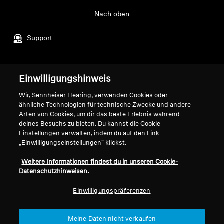
Nach oben
Support
Impressum
Unser Unternehmen
Einwilligungshinweis
Über uns
Wir, Sennheiser Hearing, verwenden Cookies oder
Vertrag widerrufen
Karriere bei Sonova
ähnliche Technologien für technische Zwecke und andere
Pressekontakte
Globale Datenschutzrichtlinie
Arten von Cookies, um dir das beste Erlebnis während
deines Besuchs zu bieten. Du kannst die Cookie-
Newsroom
Allgemeine
Einstellungen verwalten, indem du auf den Link
Sennheiser Consumer
Geschäftsbedingungen für
„Einwilligungseinstellungen" klickst.
Markenbotschafter
Online-Verkäufe an Verbraucher
Koordinierte Richtlinie zur
Weitere Informationen findest du in unseren Cookie-
Datenschutzhinweisen.
Offenlegung von Schwachstellen
Einwilligungspräferenzen
Meine Daten nicht verkaufen