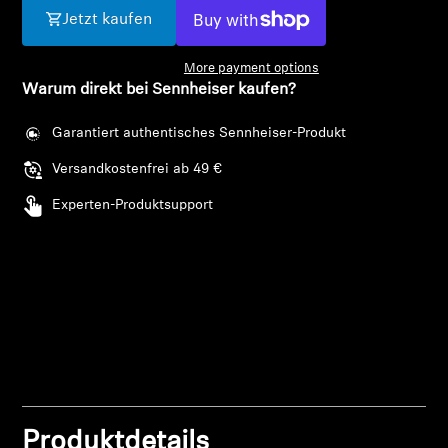
AMBEO Soundbars und Subs
Jetzt kaufen
AMBEO entdecken
More payment options
Warum direkt bei Sennheiser kaufen?
AMBEO Ersatzteile & Zubehör
Garantiert authentisches Sennheiser-Produkt
Versandkostenfrei ab 49 €
Entdecken
Experten-Produktsupport
Über uns
Innovationen
Soundspace
Anmeldung erforderlich
Support
Produktdetails
Melden Sie sich bei Ihrem Konto an, um