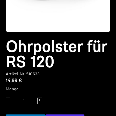
Kopfhörer-Ersatzteile & Zubehör
Hearing
Ohrpolster für
Hearing
TV-Kopfhörer
RS 120
Ressourcen zum Thema Hören
Artikel-Nr. 510633
14,99 €
Original-Hörteile & Zubehör
Menge
Menge verringern
Menge erhöhen
Soundbars