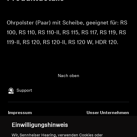
Produkte zu Ihrer Wunschliste hinzuzufügen und
Professionell
Ihre zuvor gespeicherten Artikel anzuzeigen.
Ohrpolster (Paar) mit Scheibe, geeignet für: RS
Login
100, RS 110, RS 110-II, RS 115, RS 117, RS 119, RS
119-II, RS 120, RS 120-II, RS 120 W, HDR 120.
Nach oben
Support
Impressum
Unser Unternehmen
Über uns
Einwilligungshinweis
Vertrag widerrufen
Karriere bei Sonova
Wir, Sennheiser Hearing, verwenden Cookies oder
Pressekontakte