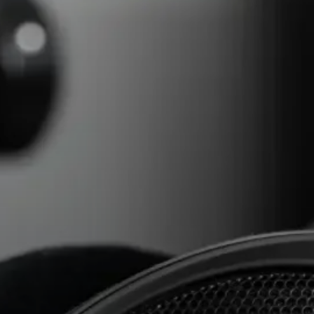
Kopfhörer-Ersatzteile & Zubehör
Hearing
Hearing
TV-Kopfhörer
Ressourcen zum Thema Hören
Original-Hörteile & Zubehör
Soundbars