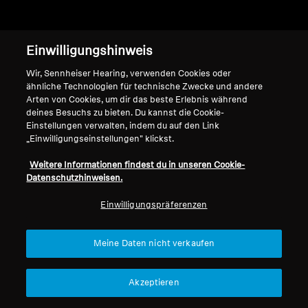
Einwilligungshinweis
Home
Wir, Sennheiser Hearing, verwenden Cookies oder
ähnliche Technologien für technische Zwecke und andere
Arten von Cookies, um dir das beste Erlebnis während
deines Besuchs zu bieten. Du kannst die Cookie-
Sennheiser Ersatzteile und Zubehör
Einstellungen verwalten, indem du auf den Link
„Einwilligungseinstellungen" klickst.
Du wirst jetzt zu unserem externen
Weitere Informationen findest du in unseren Cookie-
Datenschutzhinweisen.
Ersatzteil- und Zubehörshop
weitergeleitet, wo du original Sennheiser
Einwilligungspräferenzen
Ersatzteile und Zubehör findest.
Meine Daten nicht verkaufen
Akzeptieren