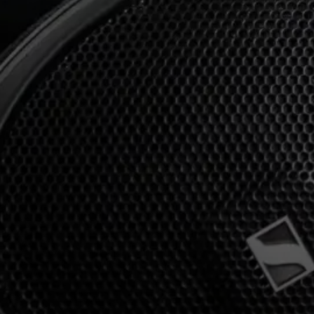
AMBEO Soundbars und Subs
AMBEO entdecken
AMBEO Ersatzteile & Zubehör
Entdecken
Über uns
Innovationen
Soundspace
Support