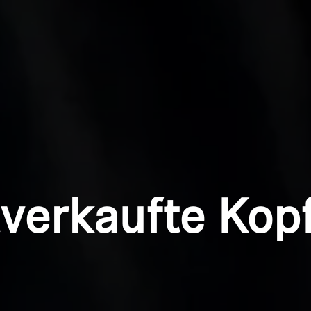
verkaufte Kop