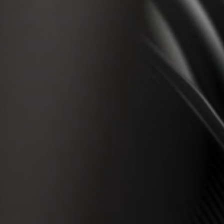
Fejhallgató alkatrészek és tartozékok
Hallás
Hallás kategóriák szerint
TV hallás fejhallgatók
Hallási információk
Eredeti hallási alkatrészek és tartozékok
Soundbarok