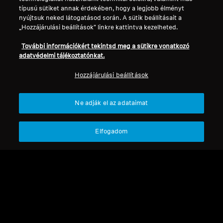
típusú sütiket annak érdekében, hogy a legjobb élményt
Minden Audofil
nyújtsuk neked látogatásod során. A sütik beállításait a
„Hozzájárulási beállítások" linkre kattintva kezelheted.
Rendezés
További információkért tekintsd meg a sütikre vonatkozó
adatvédelmi tájékoztatónkat.
Hozzájárulási beállítások
Ne adják el az adataimat
Elfogadom
Refurbished
Refurbished
HD sorozat fejhallgatók
wired fejhallgatók
HDB 630
IE 200