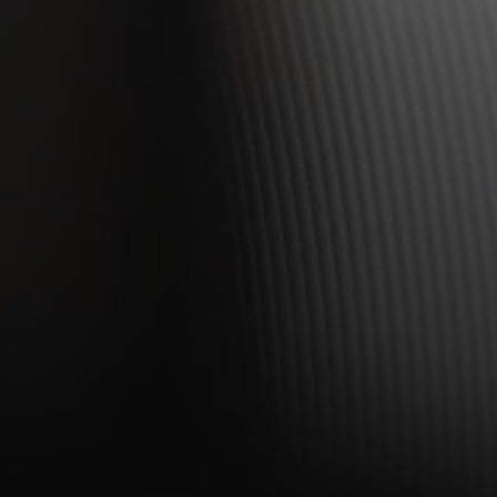
Bejelentkezés szükséges
Jelentkezz be fiókodba, hogy termékeket adj a