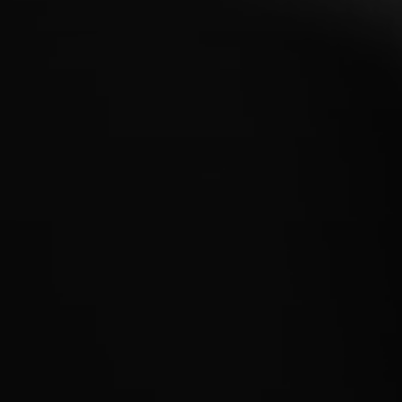
kívánságlistádhoz, és megtekinthesd a korábban
mentett tételeidet.
Bejelentkezés