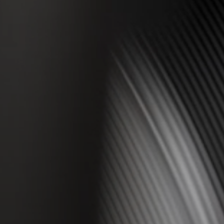
AMBEO soundbarok és mélynyomók
Fedezd fel az AMBEO-t
AMBEO alkatrészek és tartozékok
Fedezd fel
Rólunk
Innovációk
Sound Space
Támogatás