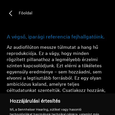
Főoldal
A végső, iparági referencia fejhallgatóink.
Az audiofilúton messze túlmutat a hang hű
reprodukciója. Ez a vágy, hogy minden
rögzített pillanathoz a legmélyebb érzelmi
szinten kapcsolódjunk. Ezt elérni a tökéletes
egyensúly eredménye – sem hozzáadni, sem
elvonni a legtisztább forrásból. Ez egy olyan
ambiciózus kaland, amelyre teljes
céltudatunkat szenteltük. Csatlakozz hozzánk,
és te is részese lehetsz.
Hozzájárulási értesítés
Mi, a Sennheiser Hearing, sütiket vagy hasonló
technológiákat használunk technikai célokra, valamint más