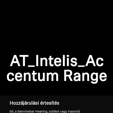
AMBEO soundbarok és mélynyomók
Fedezd fel az AMBEO-t
AMBEO alkatrészek és tartozékok
Bejelentkezés szükséges
Fedezd fel
Jelentkezz be fiókodba, hogy termékeket adj a
AT_Intelis_Ac
kívánságlistádhoz, és megtekinthesd a korábban
Rólunk
mentett tételeidet.
centum Range
Innovációk
Bejelentkezés
Sound Space
Hozzájárulási értesítés
Támogatás
Mi, a Sennheiser Hearing, sütiket vagy hasonló