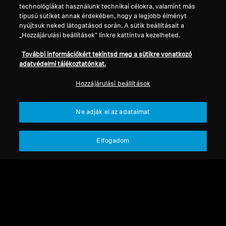
technológiákat használunk technikai célokra, valamint más
típusú sütiket annak érdekében, hogy a legjobb élményt
Professzionális
nyújtsuk neked látogatásod során. A sütik beállításait a
Főoldal
„Hozzájárulási beállítások" linkre kattintva kezelheted.
További információkért tekintsd meg a sütikre vonatkozó
adatvédelmi tájékoztatónkat.
Hozzájárulási beállítások
Vissza a tetejére
Ne adják el az adataimat
Támogatás
Elfogadom
Jogi nyilatkozat
Elállás a szerződéstől
Globális adatvédelmi szabályzat
Általános szerződési feltételek az
online fogyasztói értékesítésre