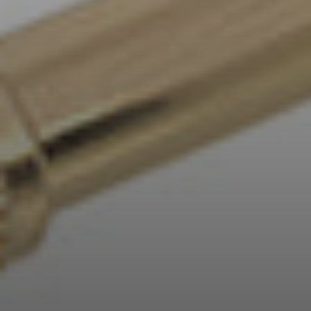
AMBEO soundbarok és mélynyomók
Fedezd fel az AMBEO-t
AMBEO alkatrészek és tartozékok
Fedezd fel
Rólunk
Innovációk
Sound Space
Támogatás