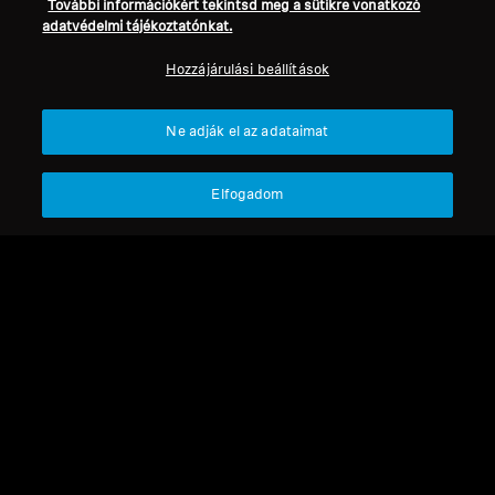
További információkért tekintsd meg a sütikre vonatkozó
adatvédelmi tájékoztatónkat.
Hozzájárulási beállítások
Ne adják el az adataimat
Refurbished
Elfogadom
Alkatrészek és tartozékok
Csatlakozó adapter 3,5
mm-ről 6,35 mm-es jack-
re, egyenes
1.919 Ft
Legalacsonyabb ár az elmúlt
30 napban:
1.919 HUF
Nem elérhető