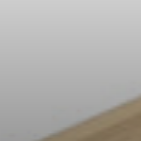
Fejhallgató alkatrészek és tartozékok
Hallás
Hallás kategóriák szerint
TV hallás fejhallgatók
Hallási információk
Eredeti hallási alkatrészek és tartozékok
Soundbarok