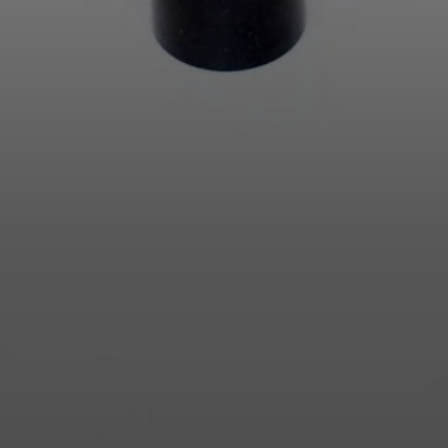
Bejelentkezés szükséges
Jelentkezz be fiókodba, hogy termékeket adj a
kívánságlistádhoz, és megtekinthesd a korábban mentett
tételeidet.
Bejelentkezés