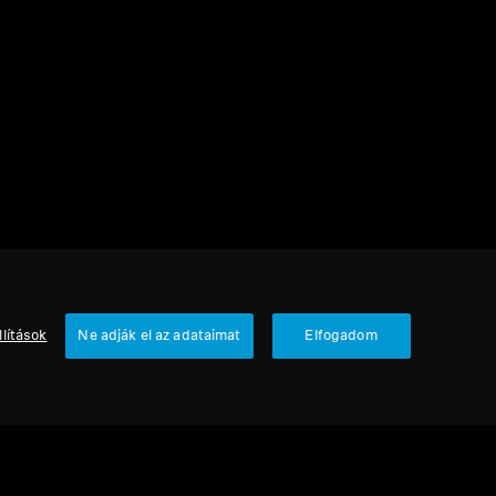
1 termék
Rendezés
llítások
Ne adják el az adataimat
Elfogadom