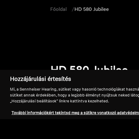
Főoldal
HD 580 Jubilee
HD 580 Jubilee
Hozzájárulási értesítés
Mi, a Sennheiser Hearing, sütiket vagy hasonló technológiákat haszná
sütiket annak érdekében, hogy a legjobb élményt nyújtsuk neked látoga
„Hozzájárulási beállítások" linkre kattintva kezelheted.
További információkért tekintsd meg a sütikre vonatkozó adatvédelmi