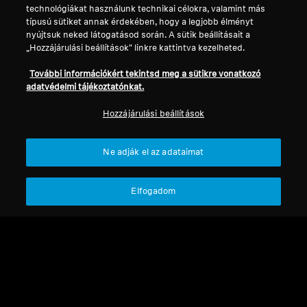
technológiákat használunk technikai célokra, valamint más
típusú sütiket annak érdekében, hogy a legjobb élményt
Professzionális
nyújtsuk neked látogatásod során. A sütik beállításait a
Főoldal
„Hozzájárulási beállítások" linkre kattintva kezelheted.
További információkért tekintsd meg a sütikre vonatkozó
adatvédelmi tájékoztatónkat.
Hozzájárulási beállítások
Vissza a tetejére
Ne adják el az adataimat
Támogatás
Elfogadom
Jogi nyilatkozat
Elállás a szerződéstől
Globális adatvédelmi szabályzat
Általános szerződési feltételek az
online fogyasztói értékesítésre