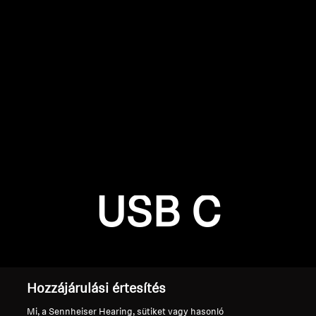
AMBEO soundbarok és mélynyomók
Fedezd fel az AMBEO-t
AMBEO alkatrészek és tartozékok
Bejelentkezés szükséges
Fedezd fel
Jelentkezz be fiókodba, hogy termékeket adj a
kívánságlistádhoz, és megtekinthesd a korábban
Rólunk
mentett tételeidet.
USB C
Innovációk
Bejelentkezés
Sound Space
Hozzájárulási értesítés
Támogatás
Mi, a Sennheiser Hearing, sütiket vagy hasonló