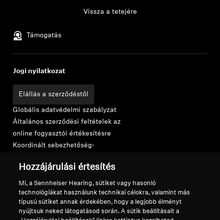
Vissza a tetejére
Támogatás
Jogi nyilatkozat
Elállás a szerződéstől
Globális adatvédelmi szabályzat
Általános szerződési feltételek az
online fogyasztói értékesítésre
Koordinált sebezhetőség-
közzétételi szabályzat
Hozzájárulási értesítés
Vállalatunk
Rólunk
Mi, a Sennheiser Hearing, sütiket vagy hasonló
technológiákat használunk technikai célokra, valamint más
Karrier a Sonovánál
típusú sütiket annak érdekében, hogy a legjobb élményt
Sajtókapcsolatok
nyújtsuk neked látogatásod során. A sütik beállításait a
Hírek