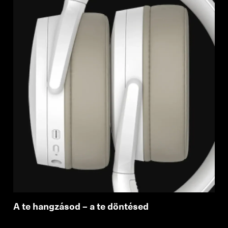
A te hangzásod – a te döntésed