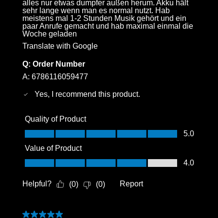
alles nur etwas dumpfer außen herum. Akku hält
sehr lange wenn man es normal nutzt. Hab
meistens mal 1-2 Stunden Musik gehört und ein
paar Anrufe gemacht und hab maximal einmal die
Woche geladen
Translate with Google
Q:
Order Number
A:
6786116059477
Yes, I recommend this product.
Quality of Product
Quality of Product, 5.0 out of 5
5.0
Value of Product
Value of Product, 4.0 out of 5
4.0
Helpful?
Report
(
0
)
(
0
)
5 out of 5 stars.