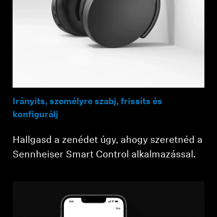
Irányíts, személyre szabj, frissíts és
konfigurálj
Hallgasd a zenédet úgy, ahogy szeretnéd a
Sennheiser Smart Control alkalmazással.