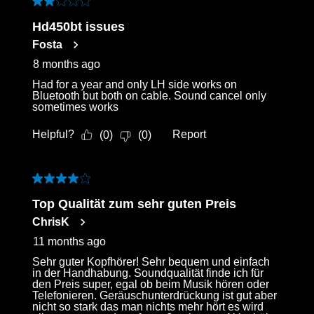
of
2 out of 5 stars.
159
Hd450bt issues
Reviews
Fosta
.
8 months ago
Had for a year and only LH side works on
Bluetooth but both on cable. Sound cancel only
sometimes works
Helpful?
Report
(
0
)
(
0
)
4 out of 5 stars.
Top Qualität zum sehr guten Preis
ChrisK
11 months ago
Sehr guter Kopfhörer! Sehr bequem und einfach
in der Handhabung. Soundqualität finde ich für
den Preis super, egal ob beim Musik hören oder
Telefonieren. Geräuschunterdrückung ist gut aber
nicht so stark das man nichts mehr hört es wird