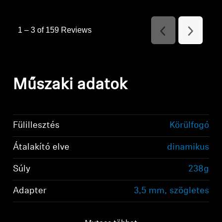
1
–
3 of 159
Reviews
Previous
Next
Reviews
Reviews
Műszaki adatok
Fülillesztés
Körülfogó
Átalakító elve
dinamikus
Súly
238g
Adapter
3,5 mm, szögletes