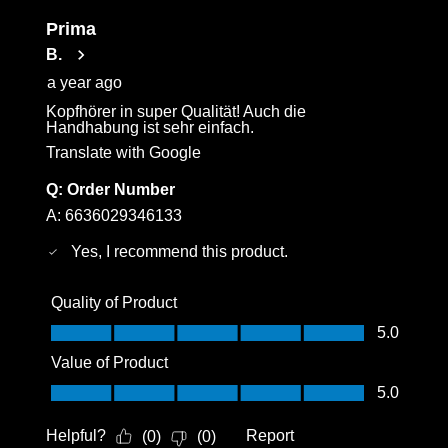
Prima
B.
a year ago
Kopfhörer in super Qualität! Auch die
Handhabung ist sehr einfach.
Translate with Google
Q:
Order Number
A:
6636029346133
Yes, I recommend this product.
Quality of Product
Quality of Product, 5.0 out of 5
5.0
Value of Product
Value of Product, 5.0 out of 5
5.0
Helpful?
Report
(
0
)
(
0
)