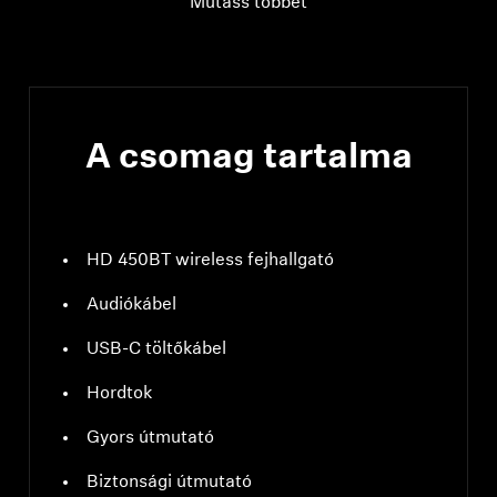
Mutass többet
A csomag tartalma
HD 450BT wireless fejhallgató
Audiókábel
USB-C töltőkábel
Hordtok
Gyors útmutató
Biztonsági útmutató