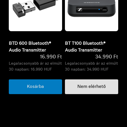
BTD 600 Bluetooth®
BT T100 Bluetooth®
Audio Transmitter
Audio Transmitter
16.990 Ft
34.990 Ft
Legalacsonyabb ár az elmúlt
Legalacsonyabb ár az elmúlt
30 napban:
16.990 HUF
30 napban:
34.990 HUF
Kosárba
Nem elérhető