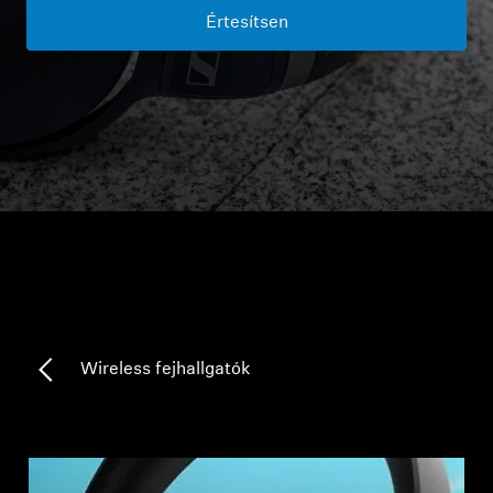
Értesítsen
Fejhallgató alkatrészek és tartozékok
Hallás
Hallás kategóriák szerint
TV hallás fejhallgatók
Hallási információk
Eredeti hallási alkatrészek és tartozékok
Wireless fejhallgatók
Soundbarok