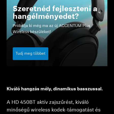
AMBEO soundbarok és mélynyomók
Szeretnéd fejleszteni a
hangélményedet?
Fedezd fel az AMBEO-t
Próbálja ki még ma az új ACCENTUM Plus
AMBEO alkatrészek és tartozékok
Wireless készüléket!
Fedezd fel
Tudj meg többet
Rólunk
Innovációk
Kiváló hangzás mély, dinamikus basszussal.
Sound Space
A HD 450BT aktív zajszűrést, kiváló
minőségű wireless kodek-támogatást és
Támogatás