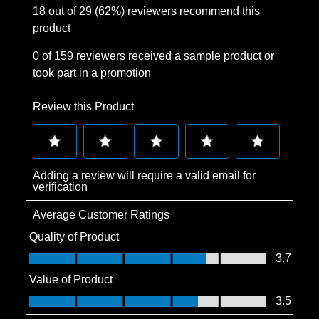
18 out of 29 (62%) reviewers recommend this
product
0 of 159 reviewers received a sample product or
took part in a promotion
Review this Product
Select
Select
Select
Select
Select
Adding a review will require a valid email for
to
to
to
to
to
verification
rate
rate
rate
rate
rate
Average Customer Ratings
the
the
the
the
the
item
item
item
item
item
Quality of Product
with
with
with
with
with
Quality of Product, 3.7 out of 5
3.7
1
2
3
4
5
Value of Product
star.
stars.
stars.
stars.
stars.
Value of Product, 3.5 out of 5
3.5
This
This
This
This
This