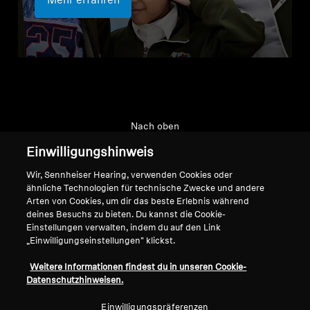
Mehr erfahren
Nach oben
Einwilligungshinweis
Support
Wir, Sennheiser Hearing, verwenden Cookies oder
ähnliche Technologien für technische Zwecke und andere
Arten von Cookies, um dir das beste Erlebnis während
Impressum
Unser Unternehmen
deines Besuchs zu bieten. Du kannst die Cookie-
Einstellungen verwalten, indem du auf den Link
Über uns
„Einwilligungseinstellungen" klickst.
Vertrag widerrufen
Karriere bei Sonova
Pressekontakte
Globale Datenschutzrichtlinie
Weitere Informationen findest du in unseren Cookie-
Newsroom
Datenschutzhinweisen.
Allgemeine
Sennheiser Consumer
Geschäftsbedingungen für
Einwilligungspräferenzen