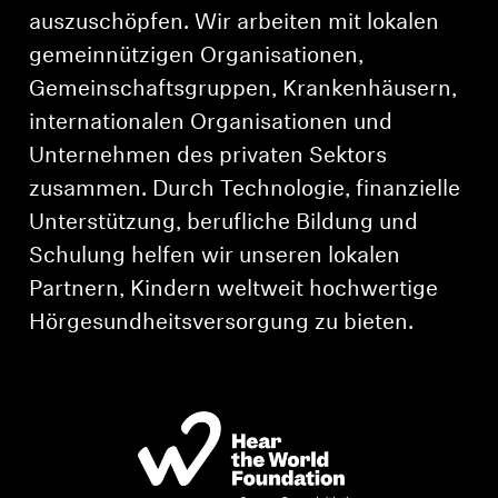
AMBEO Soundbars und Subs
auszuschöpfen. Wir arbeiten mit lokalen
gemeinnützigen Organisationen,
AMBEO entdecken
Gemeinschaftsgruppen, Krankenhäusern,
internationalen Organisationen und
AMBEO Ersatzteile & Zubehör
Unternehmen des privaten Sektors
zusammen. Durch Technologie, finanzielle
Entdecken
Unterstützung, berufliche Bildung und
Schulung helfen wir unseren lokalen
Über uns
Partnern, Kindern weltweit hochwertige
Hörgesundheitsversorgung zu bieten.
Innovationen
Soundspace
Support