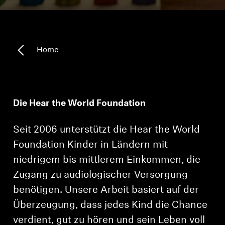
Kopfhörer-Ersatzteile & Zubehör
Home
Hearing
Hearing
Die Hear the World Foundation
TV-Kopfhörer
Seit 2006 unterstützt die Hear the World
Ressourcen zum Thema Hören
Foundation Kinder in Ländern mit
niedrigem bis mittlerem Einkommen, die
Original-Hörteile & Zubehör
Zugang zu audiologischer Versorgung
benötigen. Unsere Arbeit basiert auf der
Soundbars
Überzeugung, dass jedes Kind die Chance
verdient, gut zu hören und sein Leben voll