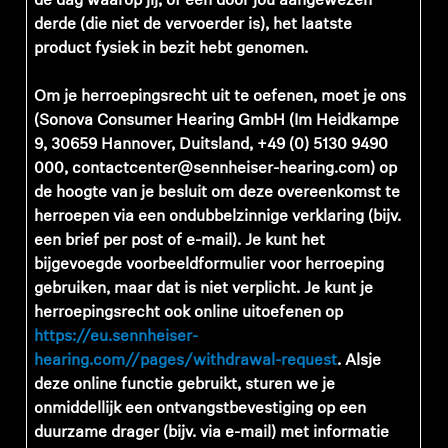
de dag waarop jij, of een door jou aangewezen
derde (die niet de vervoerder is), het laatste
product fysiek in bezit hebt genomen.
Om je herroepingsrecht uit te oefenen, moet je ons
(Sonova Consumer Hearing GmbH (Im Heidkampe
9, 30659 Hannover, Duitsland, +49 (0) 5130 9490
000, contactcenter@sennheiser-hearing.com) op
de hoogte van je besluit om deze overeenkomst te
herroepen via een ondubbelzinnige verklaring (bijv.
een brief per post of e-mail). Je kunt het
bijgevoegde voorbeeldformulier voor herroeping
gebruiken, maar dat is niet verplicht. Je kunt je
herroepingsrecht ook online uitoefenen op
https://eu.sennheiser-
hearing.com//pages/withdrawal-request
.
Als
je
deze online functie gebruikt, sturen we je
onmiddellijk een ontvangstbevestiging op een
duurzame drager (bijv. via e-mail) met informatie