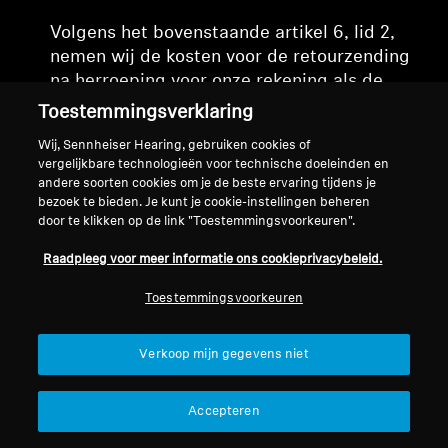
Volgens het bovenstaande artikel 6, lid 2,
nemen wij de kosten voor de retourzending
na herroeping voor onze rekening als de
klant het gratis retourlabel gebruikt. De
Toestemmingsverklaring
klant kan het retourlabel online downloaden
Wij, Sennheiser Hearing, gebruiken cookies of
via ons retourportaal.
vergelijkbare technologieën voor technische doeleinden en
andere soorten cookies om je de beste ervaring tijdens je
bezoek te bieden. Je kunt je cookie-instellingen beheren
door te klikken op de link "Toestemmingsvoorkeuren".
(4)
Geen herroepingsrecht
Raadpleeg voor meer informatie ons cookieprivacybeleid.
Let op: het wettelijke herroepingsrecht is
Toestemmingsvoorkeuren
niet van toepassing op alle goederen. In het
bijzonder is het herroepingsrecht niet van
Verkoop mijn gegevens niet
toepassing op:
Accepteren
·
de levering van goederen die niet
geprefabriceerd zijn en gebaseerd zijn