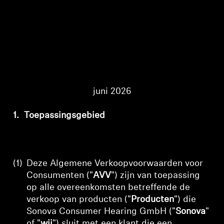
AMBEO soundbars en Subs
Ontdek AMBEO
AMBEO-onderdelen en accessoires
juni 2026
Ontdekken
1.
Toepassingsgebied
Over ons
Innovaties
(1)
Deze Algemene Verkoopvoorwaarden voor
Sound Space
Consumenten ("
AVV
") zijn van toepassing
op alle overeenkomsten betreffende de
verkoop van producten ("
Producten
") die
Sonova Consumer Hearing GmbH
("
Sonova
"
Support
of "
wij
") sluit met een klant die een