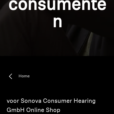
consumente
Koptelefoononderdelen en accessoires
n
Hearing
Gehoor per categorie
TV-koptelefoons voor gehoorondersteuning
Gehoorbronnen
Home
Originele gehooronderdelengehoor en accessoires
voor Sonova Consumer Hearing
Soundbars
GmbH Online Shop