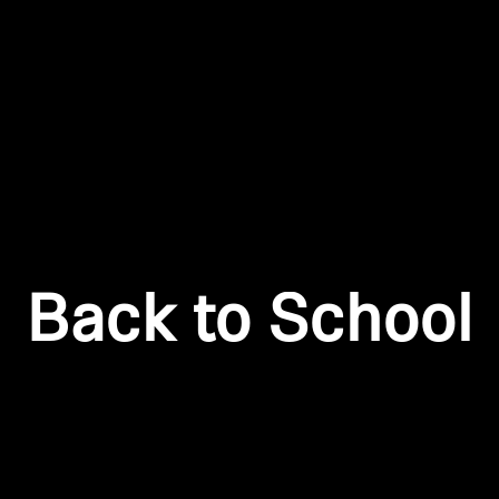
Anmeldung erforderlich
Melden Sie sich bei Ihrem Konto an, um Produkte zu Ihrer
Wunschliste hinzuzufügen und Ihre zuvor gespeicherten
Artikel anzuzeigen.
Back to School
Login