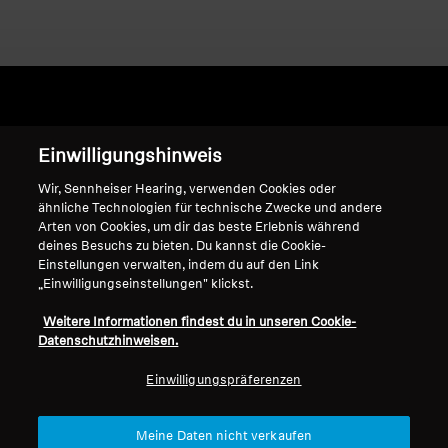
Home
Einwilligungshinweis
Wir, Sennheiser Hearing, verwenden Cookies oder
ähnliche Technologien für technische Zwecke und andere
Arten von Cookies, um dir das beste Erlebnis während
A 200
deines Besuchs zu bieten. Du kannst die Cookie-
Einstellungen verwalten, indem du auf den Link
„Einwilligungseinstellungen" klickst.
Sortieren
Weitere Informationen findest du in unseren Cookie-
Datenschutzhinweisen.
Einwilligungspräferenzen
Meine Daten nicht verkaufen