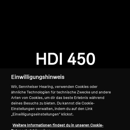
AMBEO Soundbars und Subs
AMBEO entdecken
AMBEO Ersatzteile & Zubehör
Anmeldung erforderlich
Melden Sie sich bei Ihrem Konto an, um
Produkte zu Ihrer Wunschliste hinzuzufügen und
HDI 450
Entdecken
Ihre zuvor gespeicherten Artikel anzuzeigen.
Login
Über uns
Einwilligungshinweis
Innovationen
Wir, Sennheiser Hearing, verwenden Cookies oder
ähnliche Technologien für technische Zwecke und andere
Arten von Cookies, um dir das beste Erlebnis während
Soundspace
deines Besuchs zu bieten. Du kannst die Cookie-
Einstellungen verwalten, indem du auf den Link
„Einwilligungseinstellungen" klickst.
Home
Support
Weitere Informationen findest du in unseren Cookie-