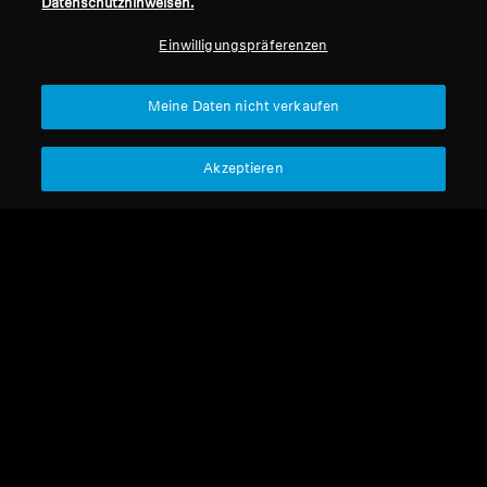
Datenschutzhinweisen.
Professionell
Einwilligungspräferenzen
Nach oben
Meine Daten nicht verkaufen
Support
Akzeptieren
Impressum
Unser Unternehmen
Über uns
Vertrag widerrufen
Karriere bei Sonova
Pressekontakte
Globale Datenschutzrichtlinie
Newsroom
Allgemeine
Sennheiser Consumer
Geschäftsbedingungen für
Markenbotschafter
Online-Verkäufe an Verbraucher
Koordinierte Richtlinie zur
Offenlegung von Schwachstellen