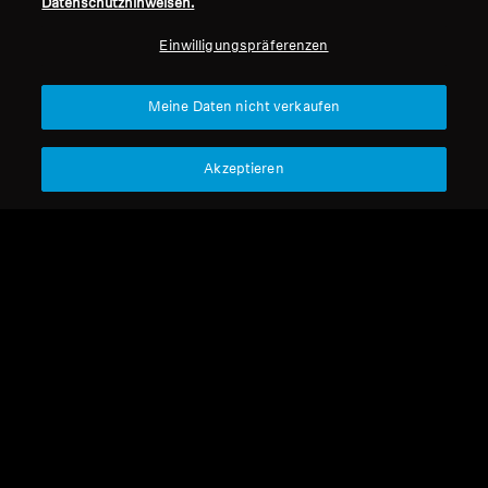
Datenschutzhinweisen.
Professionell
Einwilligungspräferenzen
Nach oben
Meine Daten nicht verkaufen
Support
Akzeptieren
Impressum
Unser Unternehmen
Über uns
Vertrag widerrufen
Karriere bei Sonova
Pressekontakte
Globale Datenschutzrichtlinie
Newsroom
Allgemeine
Sennheiser Consumer
Geschäftsbedingungen für
Markenbotschafter
Online-Verkäufe an Verbraucher
Koordinierte Richtlinie zur
Offenlegung von Schwachstellen