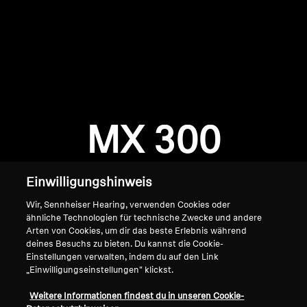
AMBEO Soundbars und Subs
AMBEO entdecken
AMBEO Ersatzteile & Zubehör
Anmeldung erforderlich
Melden Sie sich bei Ihrem Konto an, um
Produkte zu Ihrer Wunschliste hinzuzufügen und
MX 300
Entdecken
Ihre zuvor gespeicherten Artikel anzuzeigen.
Login
Über uns
Einwilligungshinweis
Innovationen
Wir, Sennheiser Hearing, verwenden Cookies oder
ähnliche Technologien für technische Zwecke und andere
Arten von Cookies, um dir das beste Erlebnis während
Soundspace
deines Besuchs zu bieten. Du kannst die Cookie-
Einstellungen verwalten, indem du auf den Link
„Einwilligungseinstellungen" klickst.
Home
Support
Weitere Informationen findest du in unseren Cookie-