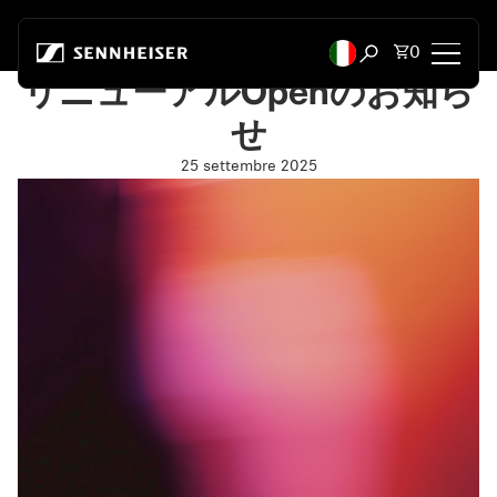
Vai al contenuto
Articoli to
0
Apri ricerca
リニューアルOpenのお知ら
せ
Cuffie
25 settembre 2025
Cuffie per connettività
Cuffie per stile
Cuffie per utilizzo
Cuffie per serie
Dongle Bluetooth
Cuffie in primo piano