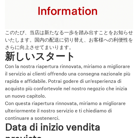
AMBEO Soundbar e Sub
Scopri AMBEO
このたび、当店は新たなる一歩を踏み出すことをお知らせ
Ricambi e accessori AMBEO
いたします。国内の配送に切り替え、お客様への利便性を
さらに向上させてまいります。
新しいスタート
Esplora
Con la nostra riapertura rinnovata, miriamo a migliorare
il servizio ai clienti offrendo una consegna nazionale più
Chi siamo
rapida e affidabile. Potrai godere di un'esperienza di
acquisto più confortevole nel nostro negozio che inizia
Innovazioni
un nuovo capitolo.
Con questa riapertura rinnovata, miriamo a migliorare
Sound Space
ulteriormente il nostro servizio e ti chiediamo di
continuare a sostenerci.
Data di inizio vendita
Assistenza